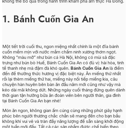
không thể bỏ qua trong hành trình khám phá ẩm thực Hà Đông.
1. Bánh Cuốn Gia An
Một tiết trời cuối thu, ngon miệng nhất chính là một đĩa bánh
cuốn mềm mịn với nước mắm chấm ninh xương thơm ngọt.
Không “màu mỡ” như bún cá Hà Nội, không có mùi sả đặc
trưng như bún bò Huế, Bánh Cuốn Gia An có đủ vị: hài hòa, tinh
tế thanh nhẹ mà đậm đà khó quên.
Bánh Cuốn Gia An
là điểm
đến để thưởng thức hương vị đặc biệt này. Ăn miếng thứ nhất
rồi lại thèm miếng thứ hai, miếng này nối tiếp miếng kia, câu
chuyện hàn huyên bên bàn ăn đầu năm mới cũng như vậy mà
kéo dài mãi không dứt. Những ngày cuối tháng đừng quên dành
thời gian tận hưởng bữa ăn đoàn viên bên người thân, gia đình
tại Bánh Cuốn Gia An bạn nhé!
Món ăn ngon, không gian ấm cúng cùng những phút giây hạnh
phúc bên người thương chắc chắn sẽ mang đến cho bạn bầu
không khí vui vẻ và tràn đầy năng lượng để sẵn sàng khởi động
một tuần mới đấy. Tất cả các sản phẩm được chế biến theo