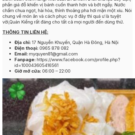
phần giá đỗ khiến vị bánh cuốn thanh hơn và bớt ngấy. Nước
chấm chua ngọt, hài hòa, thỉnh thoảng pha hơi mặn một xíu. Nói
chung về món ăn và cách phục vụ ở đây thì quá ư là tuyệt
vời,Quán Kiềng rất đáng cho tất cả mọi người đến dùng thử.
THÔNG TIN LIÊN HỆ:
Địa chỉ:
17 Nguyễn Khuyến, Quận Hà Đông, Hà Nội
Điện thoại:
0965 878 082
Email:
myquyen81@gmail.com
Fanpage:
https://www.facebook.com/profile.php?
id=100043605416561
Giờ mở cửa:
06:00 – 22:00