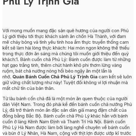
Phủ Lý Trịnh Gia
Với mong muốn mang đặc sản quê hương của người con Phủ
Lý giới thiệu tới thực khách sành ăn chốn Hà Thành, với đam
mê cháy bỏng và tình yêu tinh hoa ẩm thực truyền thống cam
kết sẽ làm hài lòng thực khách: Hai món ngon không thể thiếu
trong thực đơn ăn sáng mà chúng tôi muốn giới thiệu đến quý
khách:1. Bánh cuốn chả Phủ Lý: Bánh cuốn được làm từ những
hạt gạo trắng tinh, thêm chút hành khô phi thơm lừng vàng
ruộm, bát chả nướng nóng hổi béo ngậy ăn một lần là
nhớ.
Quán Bánh Cuốn Chả Phủ Lý Trịnh Gia
cam kết sẽ luôn
giữ vững chất lượng như này! Tuyệt đối không vì lợi nhuận mà
mất chữ tín của bản thân.
Từ lâu bánh cốn chả đã là một món ăn quen thuộc của người
dân Việt Nam. Trong đó phải kể đến bánh cuốn chả nướng Phủ
Lý, đã trở thành món ăn đặc sản dân giã mang đậm chất của
đồng bằng Bắc Bộ. Bánh cuốn chả Phủ Lý khác hẳn với bánh
cuốn ở làng Kênh Nam Định và Thanh Trì Hà Nội. Bánh cuốn
Phủ Lý Hà Nam được làm bởi làng nghề chuyên về bánh cuốn
và bún ở Lý Nhân, Hà Nam, cộng với thịt lợn được ướp kĩ trước