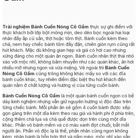
Trải nghiệm Bánh Cuốn Nóng Cô Gấm
thực sự ghi điểm với
thực khách bởi lớp bột mỏng mịn, deo dẻo bọc ngoài hai loại
nhân đầy ắp củ sắn, thịt hoặc tôm thịt. Bánh cuốn kèm theo
chả, nem hay chiếc bánh tôm đầy đặn, chiên giòn rụm cũng rất
hút khách. Mặc dù không gian hẹp và giá có hơi cao nhưng
xứng đáng cho một quán ăn ngon. Bánh cuốn nhân thịt thái nhỏ
xào với mộc nhĩ, không băm nhuyễn như các quán khác, ăn hơi
nhiều mỡ nhưng ngon và vừa miệng. Vẻ ngoài thì
Bánh Cuốn
Nóng Cô Gấm
cũng trông không khác mấy so với các đĩa
bánh cuốn khác, tuy nhiên điểm đặc biệt thu hút khách đến
quán nằm ở chất lượng và hương vị của từng cuốn bánh.
Bánh Cuốn Nóng Cô Gấm
là một quán bánh cuốn ngon có bề
dày kinh nghiệm nhưng vẫn giữ nguyên hương vị độc đáo trên
từng chiếc bánh. Mỗi phần ăn sẽ gồm 4 cuốn bánh được xếp
gọn gàng trên một dĩa kèm theo rau giá và hành phi ở phía trên,
cộng thêm chả lụa và chả quế được dọn trên cùng một dĩa
khác. Phần vỏ bánh mềm và có màu xanh đọt chuối, bắt mắt
người ăn. Phần vỏ độc lạ là thế, phần nhân cũng ngon không
kém, nhân bánh là hỗn hợp thịt và nấm mèo, mộc nhĩ xào sẵn