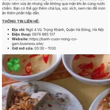
được nêm vừa ăn nhưng vẫn không quá mặn khi ăn cùng nước
chấm. Bạn có thể gọi thêm chả lụa, xúc xích, nem rán để món
ăn thêm phần hấp dẫn.
THÔNG TIN LIÊN HỆ:
Địa chỉ:
Ngõ 4 Vũ Trọng Khánh, Quận Hà Đông, Hà Nội
Điện thoại:
0976 885 517
Website:
https://banh-cuon-nong-co-
gam.business.site/
Giờ mở cửa:
05:30 – 11:00