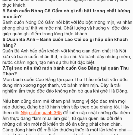
thực khách.
5.Bánh cuốn Nóng Cô Gấm có gì nổi bật trong chất lượng
món ăn?
Bánh cuốn Nóng Cô Gấm nổi bật với lớp bột mỏng mịn, và nhân
phong phú từ thịt và mộc nhĩ. Chất lượng và hương vị độc đáo
giúp quán ghi điểm trong lòng thực khách.
6.Quán Bà Anh – Bánh cuốn Lào Cai có gì hấp dẫn khách
hàng?
Quán Bà Anh hấp dẫn khách với không gian đậm chất Hà Nội
xưa và bánh cuốn nhân thịt, mộc nhĩ. Vỏ bánh dày nhưng mềm,
nước chấm ngon, tạo nên sự thu hút đặc biệt.
7.Tại sao nên thử món bánh cuốn Cao Bằng tại quán Thu
Thảo?
Món bánh cuốn Cao Bằng tại quán Thu Thảo nổi bật với nước
dùng ninh xương ngọt thanh, vỏ bánh mềm mịn. Đây là trải
nghiệm ẩm thực độc đáo không nên bỏ qua khi ghé Hà Đông.
Nếu bạn cũng đam mê khám phá hương vị độc đáo trên mọi
nẻo đường, đừng bỏ lỡ hành trình tiếp theo của chúng tôi. Hãy
theo dõi
Nhịp sống xanh 365
để luôn cập nhật những địa điểm
ẩm thực đang “làm mưa làm gió”, từ quán quen lâu đời đến
những cái tên mới nổi khiến tín đồ ăn uống phải chen chân.
Cùng đồng hành để mỗi lần thưởng thức là một lần khám phá —