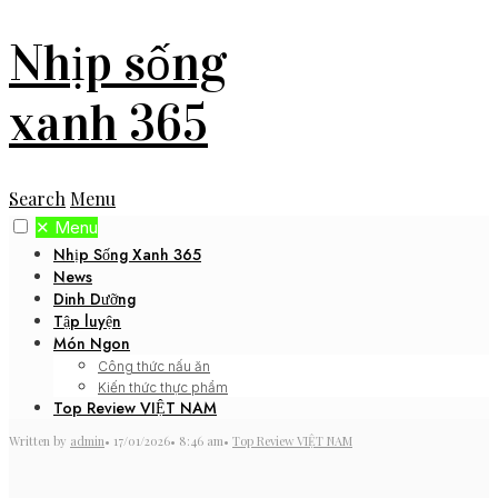
Nhịp sống
xanh 365
Search
Menu
✕
Menu
Nhịp Sống Xanh 365
News
Dinh Dưỡng
Tập luyện
Món Ngon
Công thức nấu ăn
Kiến thức thực phẩm
Top Review VIỆT NAM
Written by
admin
•
17/01/2026
•
8:46 am
•
Top Review VIỆT NAM