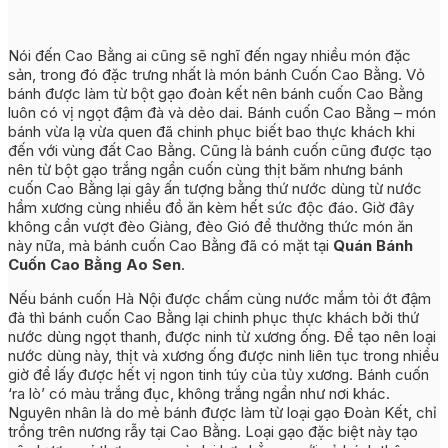
Nói đến Cao Bằng ai cũng sẽ nghĩ đến ngay nhiều món đặc
sản, trong đó đặc trưng nhất là món bánh Cuốn Cao Bằng. Vỏ
bánh được làm từ bột gạo đoàn kết nên bánh cuốn Cao Bằng
luôn có vị ngọt đậm đà và dẻo dai. Bánh cuốn Cao Bằng – món
bánh vừa lạ vừa quen đã chinh phục biết bao thực khách khi
đến với vùng đất Cao Bằng. Cũng là bánh cuốn cũng được tạo
nên từ bột gạo trắng ngần cuốn cùng thịt băm nhưng bánh
cuốn Cao Bằng lại gây ấn tượng bằng thứ nước dùng từ nước
hầm xương cùng nhiều đồ ăn kèm hết sức độc đáo. Giờ đây
không cần vượt đèo Giàng, đèo Gió để thưởng thức món ăn
này nữa, mà bánh cuốn Cao Bằng đã có mặt tại
Quán Bánh
Cuốn Cao Bằng Ao Sen
.
Nếu bánh cuốn Hà Nội được chấm cùng nước mắm tỏi ớt đậm
đà thì bánh cuốn Cao Bằng lại chinh phục thực khách bởi thứ
nước dùng ngọt thanh, được ninh từ xương ống. Để tạo nên loại
nước dùng này, thịt và xương ống được ninh liên tục trong nhiều
giờ để lấy được hết vị ngon tinh túy của tủy xương. Bánh cuốn
‘ra lò’ có màu trắng đục, không trắng ngần như nơi khác.
Nguyên nhân là do mẻ bánh được làm từ loại gạo Đoàn Kết, chỉ
trồng trên nương rẫy tại Cao Bằng. Loại gạo đặc biệt này tạo