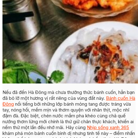
Nếu đã đến Hà Đông mà chưa thưởng thức bánh cuốn, hẳn bạn
đã bỏ lỡ một hương vị rất riêng của vùng đất này.
Bánh cuốn Hà
Đông
nổi tiếng bởi những lớp bánh mỏng tang được tráng vừa
tay, nóng hổi, mềm mịn và thơm quyện với nhân thịt, mộc nhĩ
đậm đà. Đặc biệt, chén nước mắm pha khéo cùng chả quế
nướng thơm lừng mới chính là thứ giữ chân thực khách, khiến ai
nếm thử một lần đều nhớ mãi. Hãy cùng
Nhịp sống xanh 365
khám phá món bánh cuốn bình dị nhưng tinh tế này – điểm nhấn