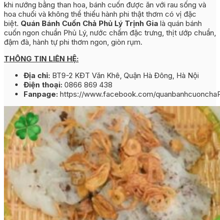
khi nướng bằng than hoa, bánh cuốn được ăn với rau sống và
hoa chuối và không thể thiếu hành phi thật thơm có vị đặc
biệt.
Quán Bánh Cuốn Chả Phủ Lý Trịnh Gia
là quán bánh
cuốn ngon chuẩn Phủ Lý, nước chấm đặc trưng, thịt ướp chuẩn,
đậm đà, hành tự phi thơm ngon, giòn rụm.
THÔNG TIN LIÊN HỆ:
Địa chỉ:
BT9-2 KĐT Văn Khê, Quận Hà Đông, Hà Nội
Điện thoại:
0866 869 438
Fanpage:
https://www.facebook.com/quanbanhcuonchaP