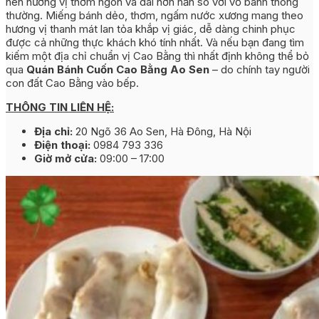
nên hương vị thơm ngon và dai hơn hẳn so với vỏ bánh thông
thường. Miếng bánh dẻo, thơm, ngấm nước xương mang theo
hương vị thanh mát lan tỏa khắp vị giác, dễ dàng chinh phục
được cả những thực khách khó tính nhất. Và nếu bạn đang tìm
kiếm một địa chỉ chuẩn vị Cao Bằng thì nhất định không thể bỏ
qua
Quán Bánh Cuốn Cao Bằng Ao Sen
– do chính tay người
con đất Cao Bằng vào bếp.
THÔNG TIN LIÊN HỆ:
Địa chỉ:
20 Ngõ 36 Ao Sen, Hà Đông, Hà Nội
Điện thoại:
0984 793 336
Giờ mở cửa:
09:00 – 17:00