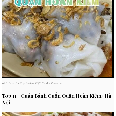
08/06/2026
•
Top Review VIỆT NAM
•
Views: 24
Top 11+ Quán Bánh Cuốn Quận Hoàn Kiếm/ Hà
Nội