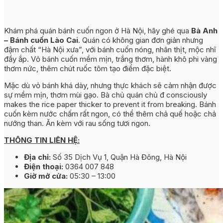
Khám phá quán bánh cuốn ngon ở Hà Nội, hãy ghé qua
Bà Anh
– Bánh cuốn Lào Cai
. Quán có không gian đơn giản nhưng
đậm chất “Hà Nội xưa”, với bánh cuốn nóng, nhân thịt, mộc nhĩ
đầy ắp. Vỏ bánh cuốn mềm mịn, trắng thơm, hành khô phi vàng
thơm nức, thêm chút ruốc tôm tạo điểm đặc biệt.
Mặc dù vỏ bánh khá dày, nhưng thực khách sẽ cảm nhận được
sự mềm mịn, thơm mùi gạo. Bà chủ quán chủ đ consciously
makes the rice paper thicker to prevent it from breaking. Bánh
cuốn kèm nước chấm rất ngon, có thể thêm chả quế hoặc chả
nướng than. Ăn kèm với rau sống tươi ngon.
THÔNG TIN LIÊN HỆ:
Địa chỉ:
Số 35 Dịch Vụ 1, Quận Hà Đông, Hà Nội
Điện thoại:
0364 007 848
Giờ mở cửa:
05:30 – 13:00