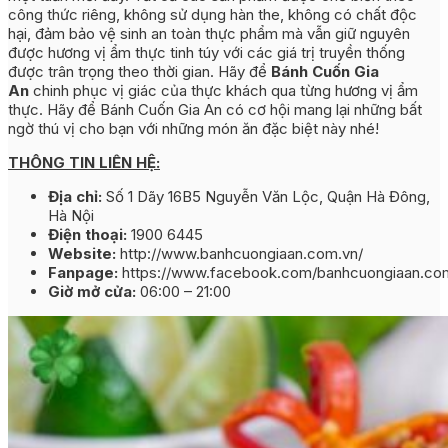
công thức riêng, không sử dụng hàn the, không có chất độc
hại, đảm bảo vệ sinh an toàn thực phẩm mà vẫn giữ nguyên
được hương vị ẩm thực tinh túy với các giá trị truyền thống
được trân trọng theo thời gian. Hãy để
Bánh Cuốn Gia
An
chinh phục vị giác của thực khách qua từng hương vị ẩm
thực. Hãy để Bánh Cuốn Gia An có cơ hội mang lại những bất
ngờ thú vị cho bạn với những món ăn đặc biệt này nhé!
THÔNG TIN LIÊN HỆ:
Địa chỉ:
Số 1 Dãy 16B5 Nguyễn Văn Lộc, Quận Hà Đông,
Hà Nội
Điện thoại:
1900 6445
Website:
http://www.banhcuongiaan.com.vn/
Fanpage:
https://www.facebook.com/banhcuongiaan.co
Giờ mở cửa:
06:00 – 21:00