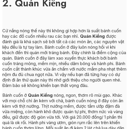
2. Quán Kiềng
Cứ nắng nóng thế này thì không gì hợp hơn là suất bánh cuốn
hay các đồ cuốn nhiều rau các bạn nhỉ.
Quán Kiềng
được
đánh giá là khá sạch sẽ bởi tất cả các món ăn, các nguyên vật
liệu đều là tự tay làm. Bánh cuốn ở đây luôn nóng hổi vì khi
khách đến thì quán mới tráng bánh. Đây chính là điểm cộng của
quán. Bánh cuốn ở đây làm xao xuyến thực khách bởi bánh
cuốn tráng mỏng, mềm mịn, nhiều dăm bông và hành phi. Bánh
cuốn cắt thành khúc vừa ăn chấm với nước mắm pha nhạt thêm
nộm đu đủ chua ngọt nữa. Vì vậy nếu bạn đã từng hay có dự
định đi ăn thử quán này thì nhớ giới thiệu cho người quen nhé.
Đảm bảo sẽ không khiến bạn thất vọng đâu.
Bánh cuốn ở
Quán Kiềng
nóng, ngon, thơm rõ mùi gạo. Khác
với mọi chỗ chỉ ăn kèm với chả, bánh cuốn nóng ở đây còn ăn
kèm với thịt nướng. Thịt nướng mềm, được tẩm ướp đậm đà
vừa miệng, còn hành khô được quán tự phi, thơm nức và vàng
đều, giữ được độ giòn vừa tới. Với giá 20.000 đồng/ 1 phần thì
quá là ok rồi. Hành phi vàng ươm, giòn rụm rắc lên trên khiến
bánh cuốn thơm lừng. Mỗi suất ăn đi kèm 2 lát chả lụa dày dặn,