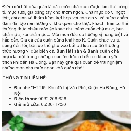
Điểm nổi bật của quán là các món chả mực được làm thủ công
từ mực tươi, giã bằng tay cho thơm ngon. Chả mực có vị ngọt
thịt, dai giòn và thơm lừng, kết hợp với các gia vị và nước chấm
đậm đà, tạo nên hương vị khó quên cho thực khách. Bạn có thể
thưởng thức nhiều món ăn khác như bánh cuốn chả mực, bún
chả mực, xôi chả mực… Mỗi món đều có hương vị riêng biệt và
hấp dẫn. Giá cả của quán cũng khá hợp lý. Quán phục vụ từ
sáng đến tối, bạn có thể ghé vào bất cứ lúc nào để thưởng
thức hương vị của biển cả.
Bún Hải sản & Bánh cuốn chả
mực
là một trong những quán ăn được nhiều du khách yêu
thích khi đến Hà Đông. Bạn hãy ghé qua quán để trải nghiệm
những món chả mực ngon khó quên nhé!
THÔNG TIN LIÊN HỆ:
Địa chỉ:
11-TT19, Khu đô thị Văn Phú, Quận Hà Đông, Hà
Nội
Điện thoại:
0982 208 638
Giờ mở cửa:
05:30- 17:30