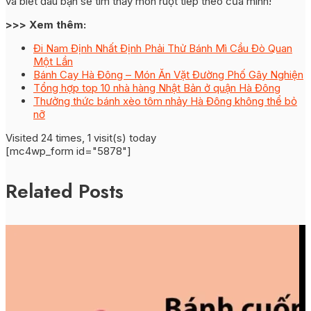
và biết đâu bạn sẽ tìm thấy món ruột tiếp theo của mình!
>>> Xem thêm:
Đi Nam Định Nhất Định Phải Thử Bánh Mì Cầu Đò Quan
Một Lần
Bánh Cay Hà Đông – Món Ăn Vặt Đường Phố Gây Nghiện
Tổng hợp top 10 nhà hàng Nhật Bản ở quận Hà Đông
Thưởng thức bánh xèo tôm nhảy Hà Đông không thể bỏ
nỡ
Visited 24 times, 1 visit(s) today
[mc4wp_form id="5878"]
Related Posts