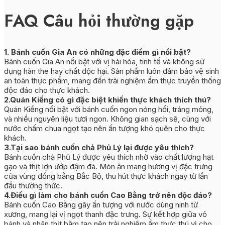
FAQ Câu hỏi thường gặp
1. Bánh cuốn Gia An có những đặc điểm gì nổi bật?
Bánh cuốn Gia An nổi bật với vị hài hòa, tinh tế và không sử
dụng hàn the hay chất độc hại. Sản phẩm luôn đảm bảo vệ sinh
an toàn thực phẩm, mang đến trải nghiệm ẩm thực truyền thống
độc đáo cho thực khách.
2.Quán Kiềng có gì đặc biệt khiến thực khách thích thú?
Quán Kiềng nổi bật với bánh cuốn ngon nóng hổi, tráng mỏng,
và nhiều nguyên liệu tươi ngon. Không gian sạch sẽ, cùng với
nước chấm chua ngọt tạo nên ấn tượng khó quên cho thực
khách.
3.Tại sao bánh cuốn chả Phủ Lý lại được yêu thích?
Bánh cuốn chả Phủ Lý được yêu thích nhờ vào chất lượng hạt
gạo và thịt lợn ướp đậm đà. Món ăn mang hương vị đặc trưng
của vùng đồng bằng Bắc Bộ, thu hút thực khách ngay từ lần
đầu thưởng thức.
4.Điều gì làm cho bánh cuốn Cao Bằng trở nên độc đáo?
Bánh cuốn Cao Bằng gây ấn tượng với nước dùng ninh từ
xương, mang lại vị ngọt thanh đặc trưng. Sự kết hợp giữa vỏ
bánh và nhân thịt băm tạo nên trải nghiệm ẩm thực thú vị cho