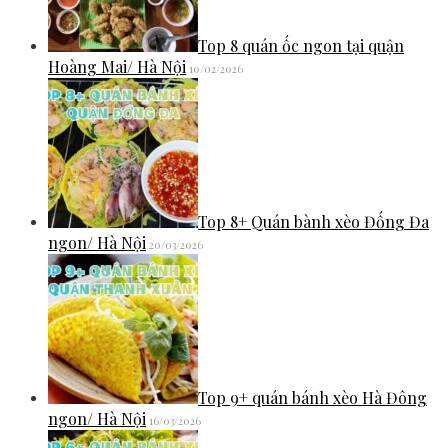
Top 8 quán ốc ngon tại quận
Hoàng Mai/ Hà Nội
10/02/2026
Top 8+ Quán bành xèo Đống Đa
ngon/ Hà Nội
20/03/2026
Top 9+ quán bánh xèo Hà Đông
ngon/ Hà Nội
16/03/2026