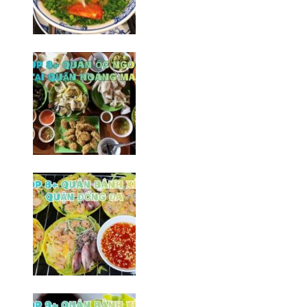
Top 8+ quán bún ốc ngon tại Hà
Đông không thể bỏ qua
06/02/2026
Top 8 quán ốc ngon tại quận
Hoàng Mai/ Hà Nội
10/02/2026
Top 8+ Quán bành xèo Đống Đa
ngon/ Hà Nội
20/03/2026