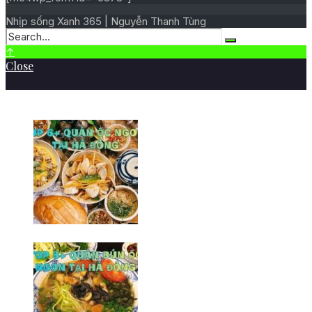
Nhịp sống Xanh 365 | Nguyễn Thanh Tùng
↑
Close
BÀI VIẾT MỚI NHẤT
Top 6+ quán ốc ngon tại Hà
Đông khó thể bỏ qua
09/02/2026