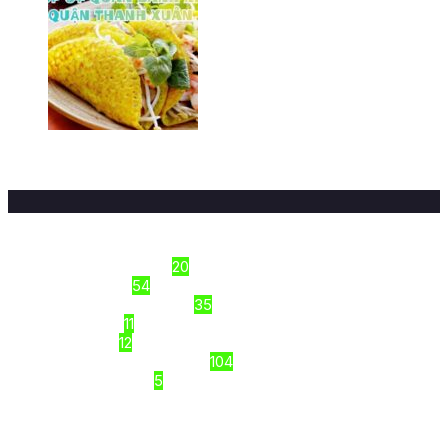
Top 9+ quán bánh xèo Hà Đông
ngon/ Hà Nội
16/03/2026
Sections
Công thức nấu ăn
20
Dinh Dưỡng
54
Kiến thức thực phẩm
35
Món Ngon
11
Tập luyện
12
Top Review VIỆT NAM
104
Uncategorized
5