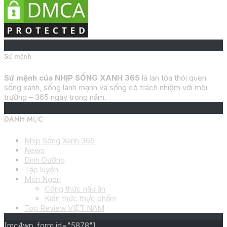
Sứ mệnh
Sứ mệnh của NHỊP SỐNG XANH 365
là lan tỏa thói quen
sống xanh, sống lành mạnh và sống có trách nhiệm với môi
trường – 365 ngày trong năm.
DANH MỤC
Nhịp Sống Xanh 365
News
Dinh Dưỡng
Tập luyện
Món Ngon
Công thức nấu ăn
Kiến thức thực phẩm
Top Review VIỆT NAM
[mc4wp_form id="5878"]