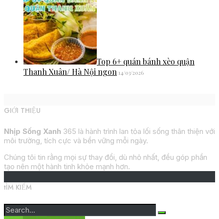
Top 6+ quán bánh xèo quận
Thanh Xuân/ Hà Nội ngon
14/03/2026
GIỚI THIỆU
Nhịp Sống Xanh
365 là hành trình lan tỏa lối sống thân thiện với
môi trường, tích cực và bền vững mỗi ngày.
Chúng tôi tin rằng mọi sự thay đổi, dù nhỏ nhất, đều góp phần
tạo nên một hành tinh khỏe mạnh hơn.
tÌM KIẾM