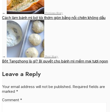
←
Previous Story
Cách làm bánh mì bơ tỏi thơm giòn bằng nồi chiên không dầu
→
Next Story
Bột Tangzhong là gì? Bí quyết cho bánh mì mềm mại tươi ngon
Leave a Reply
Your email address will not be published.
Required fields are
marked
*
Comment
*