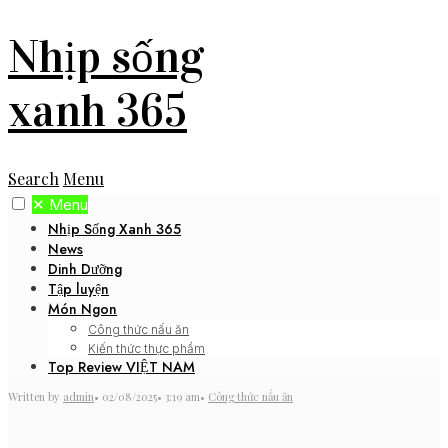
Nhịp sống
xanh 365
Search
Menu
✕
Menu
Nhịp Sống Xanh 365
News
Dinh Dưỡng
Tập luyện
Món Ngon
Công thức nấu ăn
Kiến thức thực phẩm
Top Review VIỆT NAM
Written by
admin
•
02/08/2025
•
3:19 am
•
Công thức nấu ăn