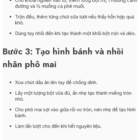
Cho khoai nghiền vào tô, thêm 100g bột mì, 1 muỗng canh
đường và ½ muỗng cà phê muối.
Trộn đều, thêm từng chút sữa tươi nếu thấy hỗn hợp quá
khô.
Dùng tay nhồi đến khi tạo thành một khối bột mịn và dẻo.
Bước 3: Tạo hình bánh và nhồi
nhân phô mai
Xoa chút dầu ăn lên tay để chống dính.
Lấy một lượng bột vừa đủ, ấn nhẹ tạo thành miếng tròn
nhỏ.
Cho phô mai sợi vào giữa rồi vo tròn, nén nhẹ để tạo hình
bánh.
Làm lần lượt cho đến khi hết nguyên liệu.