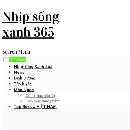
Nhịp sống
xanh 365
Search
Menu
✕
Menu
Nhịp Sống Xanh 365
News
Dinh Dưỡng
Tập luyện
Món Ngon
Công thức nấu ăn
Kiến thức thực phẩm
Top Review VIỆT NAM