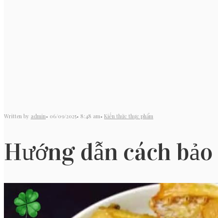
Written by
admin
•
06/09/2025
•
8:48 am
•
Kiến thức thực phẩm
Hướng dẫn cách bảo 