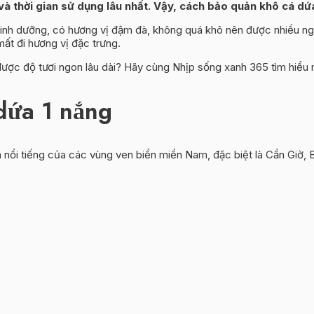
à thời gian sử dụng lâu nhất. Vậy, cách bảo quản khô cá dứ
inh dưỡng, có hương vị đậm đà, không quá khô nên được nhiều ngư
t đi hương vị đặc trưng.
ược độ tươi ngon lâu dài? Hãy cùng Nhịp sống xanh 365 tìm hiểu m
 dứa 1 nắng
ổi tiếng của các vùng ven biển miền Nam, đặc biệt là Cần Giờ, B