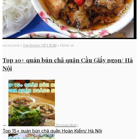
09/03/2026
•
Top Review VIỆT NAM
•
Views: 26
Top 10+ quán bún chả quận Cầu Giấy ngon/ Hà
Nội
←
Previous Story
Top 15+ quán bún chả quận Hoàn Kiếm/ Hà Nội