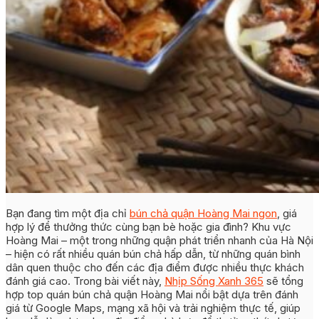
Bạn đang tìm một địa chỉ
bún chả quận Hoàng Mai ngon
, giá
hợp lý để thưởng thức cùng bạn bè hoặc gia đình? Khu vực
Hoàng Mai – một trong những quận phát triển nhanh của Hà Nội
– hiện có rất nhiều quán bún chả hấp dẫn, từ những quán bình
dân quen thuộc cho đến các địa điểm được nhiều thực khách
đánh giá cao. Trong bài viết này,
Nhịp Sống Xanh 365
sẽ tổng
hợp top quán bún chả quận Hoàng Mai nổi bật dựa trên đánh
giá từ Google Maps, mạng xã hội và trải nghiệm thực tế, giúp