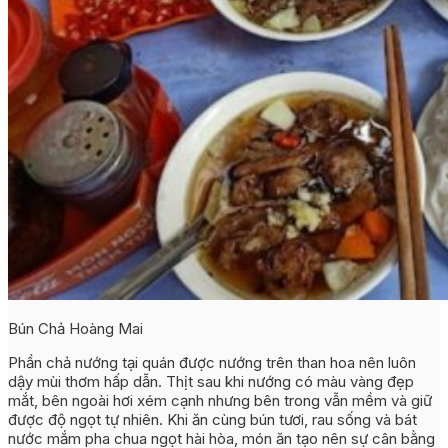
Bún Chả Hoàng Mai
Phần chả nướng tại quán được nướng trên than hoa nên luôn
dậy mùi thơm hấp dẫn. Thịt sau khi nướng có màu vàng đẹp
mắt, bên ngoài hơi xém cạnh nhưng bên trong vẫn mềm và giữ
được độ ngọt tự nhiên. Khi ăn cùng bún tươi, rau sống và bát
nước mắm pha chua ngọt hài hòa, món ăn tạo nên sự cân bằng