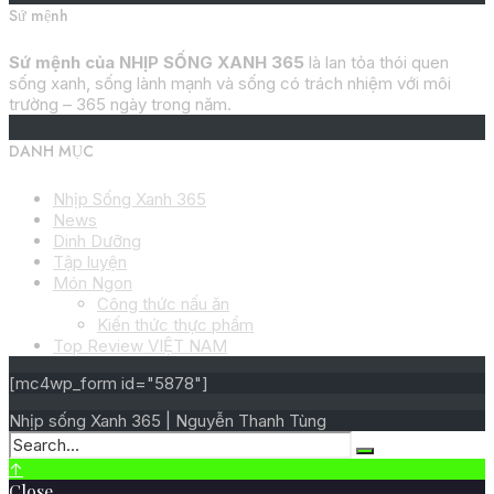
Sứ mệnh
Sứ mệnh của NHỊP SỐNG XANH 365
là lan tỏa thói quen
sống xanh, sống lành mạnh và sống có trách nhiệm với môi
trường – 365 ngày trong năm.
DANH MỤC
Nhịp Sống Xanh 365
News
Dinh Dưỡng
Tập luyện
Món Ngon
Công thức nấu ăn
Kiến thức thực phẩm
Top Review VIỆT NAM
[mc4wp_form id="5878"]
Nhịp sống Xanh 365 | Nguyễn Thanh Tùng
↑
Close