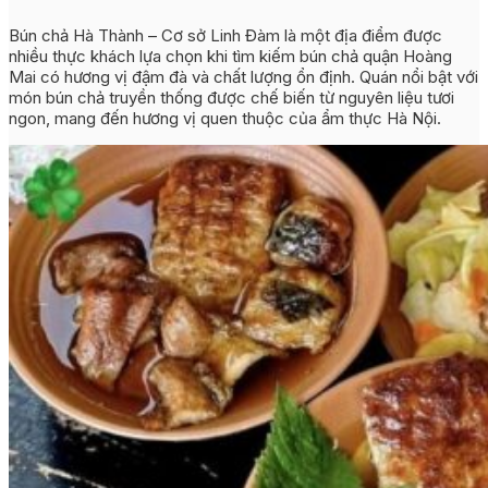
Bún chả Hà Thành – Cơ sở Linh Đàm là một địa điểm được
nhiều thực khách lựa chọn khi tìm kiếm bún chả quận Hoàng
Mai có hương vị đậm đà và chất lượng ổn định. Quán nổi bật với
món bún chả truyền thống được chế biến từ nguyên liệu tươi
ngon, mang đến hương vị quen thuộc của ẩm thực Hà Nội.