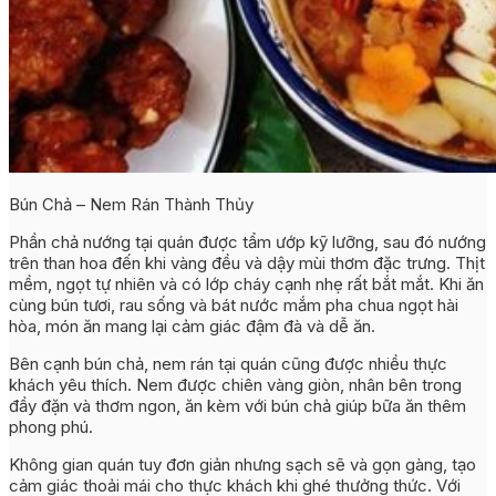
Bún Chả – Nem Rán Thành Thủy
Phần chả nướng tại quán được tẩm ướp kỹ lưỡng, sau đó nướng
trên than hoa đến khi vàng đều và dậy mùi thơm đặc trưng. Thịt
mềm, ngọt tự nhiên và có lớp cháy cạnh nhẹ rất bắt mắt. Khi ăn
cùng bún tươi, rau sống và bát nước mắm pha chua ngọt hài
hòa, món ăn mang lại cảm giác đậm đà và dễ ăn.
Bên cạnh bún chả, nem rán tại quán cũng được nhiều thực
khách yêu thích. Nem được chiên vàng giòn, nhân bên trong
đầy đặn và thơm ngon, ăn kèm với bún chả giúp bữa ăn thêm
phong phú.
Không gian quán tuy đơn giản nhưng sạch sẽ và gọn gàng, tạo
cảm giác thoải mái cho thực khách khi ghé thưởng thức. Với