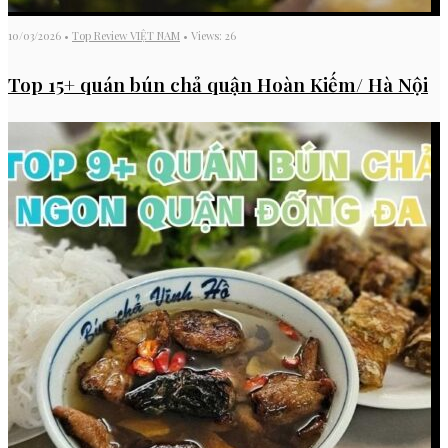
10/03/2026
•
Top Review VIỆT NAM
•
Views: 26
Top 15+ quán bún chả quận Hoàn Kiếm/ Hà Nội