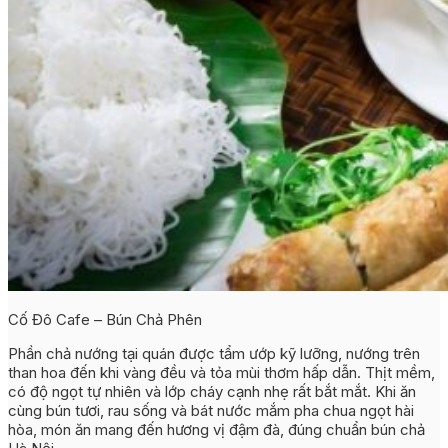
Cố Đô Cafe – Bún Chả Phên
Phần chả nướng tại quán được tẩm ướp kỹ lưỡng, nướng trên
than hoa đến khi vàng đều và tỏa mùi thơm hấp dẫn. Thịt mềm,
có độ ngọt tự nhiên và lớp cháy cạnh nhẹ rất bắt mắt. Khi ăn
cùng bún tươi, rau sống và bát nước mắm pha chua ngọt hài
hòa, món ăn mang đến hương vị đậm đà, đúng chuẩn bún chả