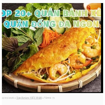
23/03/2026
•
Top Review VIỆT NAM
•
Views: 73