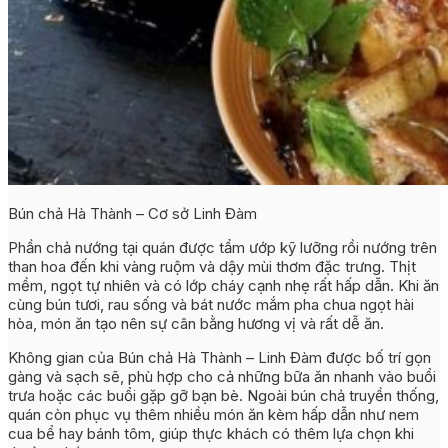
Bún chả Hà Thành – Cơ sở Linh Đàm
Phần chả nướng tại quán được tẩm ướp kỹ lưỡng rồi nướng trên
than hoa đến khi vàng ruộm và dậy mùi thơm đặc trưng. Thịt
mềm, ngọt tự nhiên và có lớp cháy cạnh nhẹ rất hấp dẫn. Khi ăn
cùng bún tươi, rau sống và bát nước mắm pha chua ngọt hài
hòa, món ăn tạo nên sự cân bằng hương vị và rất dễ ăn.
Không gian của Bún chả Hà Thành – Linh Đàm được bố trí gọn
gàng và sạch sẽ, phù hợp cho cả những bữa ăn nhanh vào buổi
trưa hoặc các buổi gặp gỡ bạn bè. Ngoài bún chả truyền thống,
quán còn phục vụ thêm nhiều món ăn kèm hấp dẫn như nem
cua bể hay bánh tôm, giúp thực khách có thêm lựa chọn khi