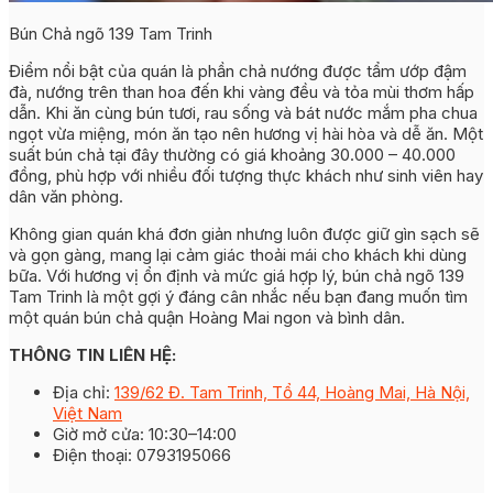
Bún Chả ngõ 139 Tam Trinh
Điểm nổi bật của quán là phần chả nướng được tẩm ướp đậm
đà, nướng trên than hoa đến khi vàng đều và tỏa mùi thơm hấp
dẫn. Khi ăn cùng bún tươi, rau sống và bát nước mắm pha chua
ngọt vừa miệng, món ăn tạo nên hương vị hài hòa và dễ ăn. Một
suất bún chả tại đây thường có giá khoảng 30.000 – 40.000
đồng, phù hợp với nhiều đối tượng thực khách như sinh viên hay
dân văn phòng.
Không gian quán khá đơn giản nhưng luôn được giữ gìn sạch sẽ
và gọn gàng, mang lại cảm giác thoải mái cho khách khi dùng
bữa. Với hương vị ổn định và mức giá hợp lý, bún chả ngõ 139
Tam Trinh là một gợi ý đáng cân nhắc nếu bạn đang muốn tìm
một quán bún chả quận Hoàng Mai ngon và bình dân.
THÔNG TIN LIÊN HỆ:
Địa chỉ:
139/62 Đ. Tam Trinh, Tổ 44, Hoàng Mai, Hà Nội,
Việt Nam
Giờ mở cửa: 10:30–14:00
Điện thoại: 0793195066