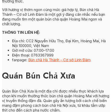
thưởng thức.
Với hương vị thơm ngon cùng mức giá hợp lý, Bún chả Hà
Thành – Cơ sở Linh Đàm là một gợi ý đáng cân nhắc nếu bạn
đang muốn tìm một quán bún chả quận Hoàng Mai ngon và
chất lượng.
THÔNG TIN LIÊN HỆ:
Địa chỉ: CC2 Nguyễn Hữu Thọ, Đại Kim, Hoàng Mai, Hà
Nội 100000, Việt Nam
Giờ mở cửa: 07:00–17:00
Điện thoại: 0763367999
fanpage:
Bún chả Hà Thành – Cơ sở Linh Đàm
Quán Bún Chả Xưa
Quán Bún Chả Xưa là một địa chỉ được nhiều thực khách lựa
chọn khi muốn thưởng thức bún chả quận Hoàng Mai với hương
vị truyền thống đậm đà. Quán gây ấn tượng bởi cách chế biến
mang đậm phong cách bún chả Hà Nội xưa, từ khâu tẩm ướp
thịt cho đến cách pha nước chấm.