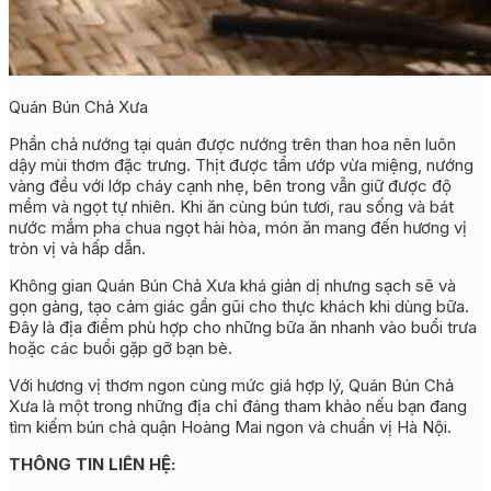
Quán Bún Chả Xưa
Phần chả nướng tại quán được nướng trên than hoa nên luôn
dậy mùi thơm đặc trưng. Thịt được tẩm ướp vừa miệng, nướng
vàng đều với lớp cháy cạnh nhẹ, bên trong vẫn giữ được độ
mềm và ngọt tự nhiên. Khi ăn cùng bún tươi, rau sống và bát
nước mắm pha chua ngọt hài hòa, món ăn mang đến hương vị
tròn vị và hấp dẫn.
Không gian Quán Bún Chả Xưa khá giản dị nhưng sạch sẽ và
gọn gàng, tạo cảm giác gần gũi cho thực khách khi dùng bữa.
Đây là địa điểm phù hợp cho những bữa ăn nhanh vào buổi trưa
hoặc các buổi gặp gỡ bạn bè.
Với hương vị thơm ngon cùng mức giá hợp lý, Quán Bún Chả
Xưa là một trong những địa chỉ đáng tham khảo nếu bạn đang
tìm kiếm bún chả quận Hoàng Mai ngon và chuẩn vị Hà Nội.
THÔNG TIN LIÊN HỆ: