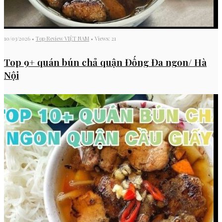
10/03/2026
•
Top Review VIỆT NAM
•
Views: 21
Top 9+ quán bún chả quận Đống Đa ngon/ Hà
Nội