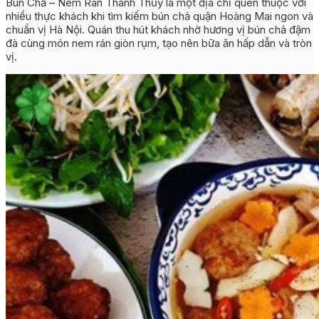
Bún Chả – Nem Rán Thành Thủy là một địa chỉ quen thuộc với
nhiều thực khách khi tìm kiếm bún chả quận Hoàng Mai ngon và
chuẩn vị Hà Nội. Quán thu hút khách nhờ hương vị bún chả đậm
đà cùng món nem rán giòn rụm, tạo nên bữa ăn hấp dẫn và tròn
vị.