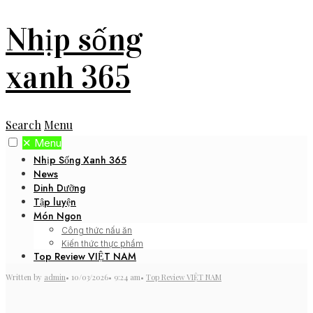
Nhịp sống
xanh 365
Search
Menu
✕
Menu
Nhịp Sống Xanh 365
News
Dinh Dưỡng
Tập luyện
Món Ngon
Công thức nấu ăn
Kiến thức thực phẩm
Top Review VIỆT NAM
Written by
admin
•
10/03/2026
•
9:24 am
•
Top Review VIỆT NAM