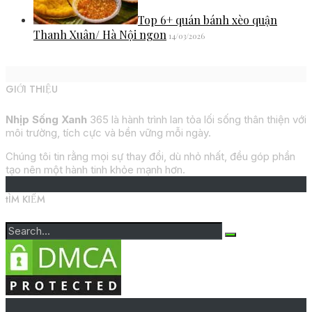
Top 6+ quán bánh xèo quận
Thanh Xuân/ Hà Nội ngon
14/03/2026
GIỚI THIỆU
Nhịp Sống Xanh
365 là hành trình lan tỏa lối sống thân thiện với
môi trường, tích cực và bền vững mỗi ngày.
Chúng tôi tin rằng mọi sự thay đổi, dù nhỏ nhất, đều góp phần
tạo nên một hành tinh khỏe mạnh hơn.
tÌM KIẾM