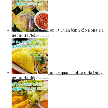
Top 8+ Quán bành xèo Đống Đa
ngon/ Hà Nội
20/03/2026
Top 9+ quán bánh xèo Hà Đông
ngon/ Hà Nội
16/03/2026