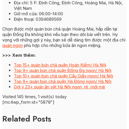
Địa chỉ: 5 P. Định Công, Định Công, Hoàng Mai, Hà Nội,
Việt Nam
Giờ mở cửa: 06:00–14:00
Điện thoại: 0394689569
Chọn được một quán bún chả quận Hoàng Mai, hấp dẫn tại
quận Đống Đa không khó nếu bạn theo dõi bài viết trên. Hy
vọng với những gợi ý này, bạn sẽ dễ dàng tìm được một địa chỉ
quán ngon
phù hợp cho những bữa ăn ngon miệng.
>>> Xem thêm:
Top 15+ quán bún chả quận Hoàn Kiếm/ Hà Nội
Top 9+ quán bún chả quận Đống Đa ngon/ Hà Nội
Top 10+ quán bún chả quận Cầu Giấy ngon/ Hà Nội
Top 9+ quán bún chả quận Hà Đông ngon/ Hà Nội
Gợi ý 23+ quán ăn vặt Hà Nội ngon, rẻ, mới mẻ
Visited 145 times, 1 visit(s) today
[mc4wp_form id="5878"]
Related Posts