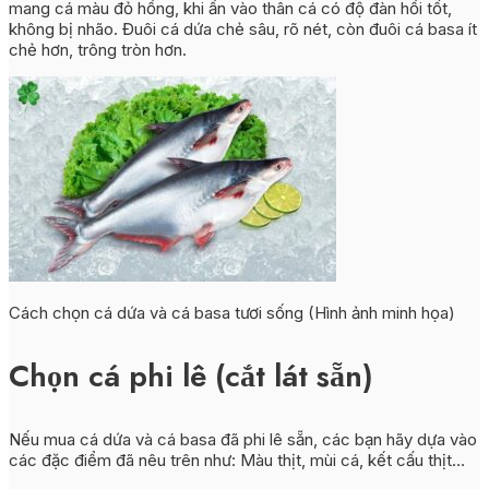
mang cá màu đỏ hồng, khi ấn vào thân cá có độ đàn hồi tốt,
không bị nhão. Đuôi cá dứa chẻ sâu, rõ nét, còn đuôi cá basa ít
chẻ hơn, trông tròn hơn.
Cách chọn cá dứa và cá basa tươi sống (Hình ảnh minh họa)
Chọn cá phi lê (cắt lát sẵn)
Nếu mua cá dứa và cá basa đã phi lê sẵn, các bạn hãy dựa vào
các đặc điểm đã nêu trên như: Màu thịt, mùi cá, kết cấu thịt…