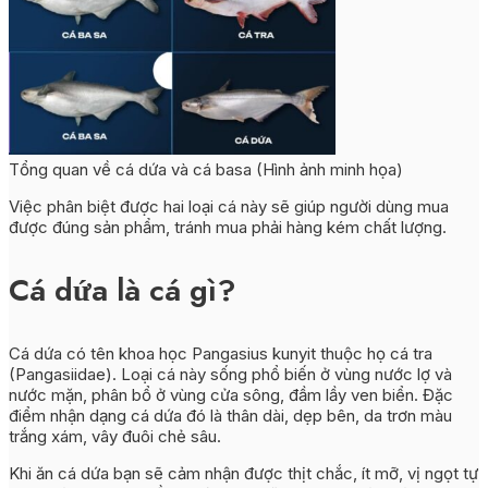
Tổng quan về cá dứa và cá basa (Hình ảnh minh họa)
Việc phân biệt được hai loại cá này sẽ giúp người dùng mua
được đúng sản phẩm, tránh mua phải hàng kém chất lượng.
Cá dứa là cá gì?
Cá dứa có tên khoa học Pangasius kunyit thuộc họ cá tra
(Pangasiidae). Loại cá này sống phổ biến ở vùng nước lợ và
nước mặn, phân bổ ở vùng cửa sông, đầm lầy ven biển. Đặc
điểm nhận dạng cá dứa đó là thân dài, dẹp bên, da trơn màu
trắng xám, vây đuôi chẻ sâu.
Khi ăn cá dứa bạn sẽ cảm nhận được thịt chắc, ít mỡ, vị ngọt tự