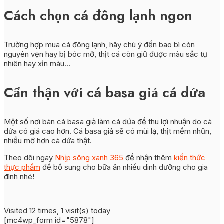
Cách chọn cá đông lạnh ngon
Trường hợp mua cá đông lạnh, hãy chú ý đến bao bì còn
nguyên vẹn hay bị bóc mở, thịt cá còn giữ được màu sắc tự
nhiên hay xỉn màu…
Cẩn thận với cá basa giả cá dứa
Một số nơi bán cá basa giả làm cá dứa để thu lợi nhuận do cá
dứa có giá cao hơn. Cá basa giả sẽ có mùi lạ, thịt mềm nhũn,
nhiều mỡ hơn cá dứa thật.
Theo dõi ngay
Nhịp sông xanh 365
để nhận thêm
kiến thức
thực phẩm
để bổ sung cho bữa ăn nhiều dinh dưỡng cho gia
đình nhé!
Visited 12 times, 1 visit(s) today
[mc4wp_form id="5878"]