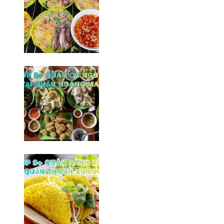
Top 8+ Quán bành xèo Đống Đa
ngon/ Hà Nội
20/03/2026
Top 8 quán ốc ngon tại quận
Hoàng Mai/ Hà Nội
10/02/2026