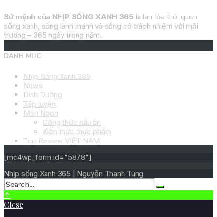
Sứ mệnh của NHỊP SỐNG XANH 365
là lan tỏa thói quen
sống xanh, sống lành mạnh và sống có trách nhiệm với môi
trường – 365 ngày trong năm.
DANH MỤC
Nhịp Sống Xanh 365
News
Dinh Dưỡng
Tập luyện
Món Ngon
Công thức nấu ăn
Kiến thức thực phẩm
Top Review VIỆT NAM
[mc4wp_form id="5878"]
Nhịp sống Xanh 365 | Nguyễn Thanh Tùng
↑
Close