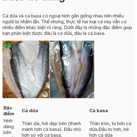
Cá dứa và cá basa có ngoại hình gần giống nhau nên nhiều
người bị nhầm lẫn. Thế nhưng, thực tế hai loại cá này vẫn có
nhiều điểm khác biệt rõ ràng. Dưới đây là những đặc điểm giúp
bạn phân biệt được đâu là cá dứa, đâu là cá basa.
Đặc
Cá dứa
Cá basa
điểm
Hình
Thân dài, hơi dẹp bên (thanh
Thân tròn, to hơn cá
dáng
mảnh hơn cá basa). Đầu nhỏ
dứa.Đầu to hơn, bè
bên
hơn so với cá basa.
hơn cá dứa