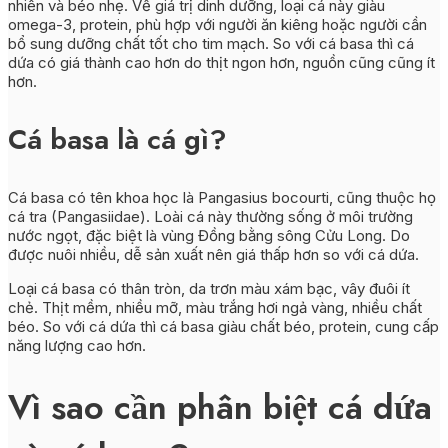
nhiên và béo nhẹ. Về giá trị dinh dưỡng, loại cá này giàu
omega-3, protein, phù hợp với người ăn kiêng hoặc người cần
bổ sung dưỡng chất tốt cho tim mạch. So với cá basa thì cá
dứa có giá thành cao hơn do thịt ngon hơn, nguồn cũng cũng ít
hơn.
Cá basa là cá gì?
Cá basa có tên khoa học là Pangasius bocourti, cũng thuộc họ
cá tra (Pangasiidae). Loài cá này thường sống ở môi trường
nước ngọt, đặc biệt là vùng Đồng bằng sông Cửu Long. Do
được nuôi nhiều, dễ sản xuất nên giá thấp hơn so với cá dứa.
Loại cá basa có thân tròn, da trơn màu xám bạc, vây đuôi ít
chẻ. Thịt mềm, nhiều mỡ, màu trắng hơi ngả vàng, nhiều chất
béo. So với cá dứa thì cá basa giàu chất béo, protein, cung cấp
năng lượng cao hơn.
Vì sao cần phân biệt cá dứa