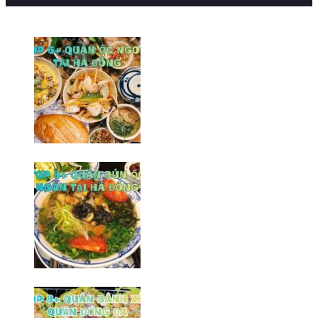
BÀI VIẾT MỚI NHẤT
Top 6+ quán ốc ngon tại Hà
Đông khó thể bỏ qua
09/02/2026
Top 8+ quán bún ốc ngon tại Hà
Đông không thể bỏ qua
06/02/2026