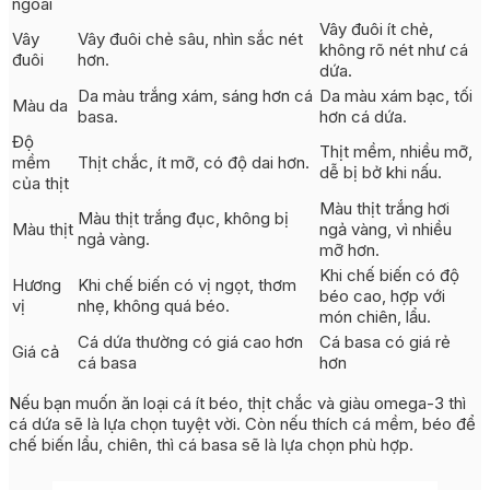
ngoài
Vây đuôi ít chẻ,
Vây
Vây đuôi chẻ sâu, nhìn sắc nét
không rõ nét như cá
đuôi
hơn.
dứa.
Da màu trắng xám, sáng hơn cá
Da màu xám bạc, tối
Màu da
basa.
hơn cá dứa.
Độ
Thịt mềm, nhiều mỡ,
mềm
Thịt chắc, ít mỡ, có độ dai hơn.
dễ bị bở khi nấu.
của thịt
Màu thịt trắng hơi
Màu thịt trắng đục, không bị
Màu thịt
ngả vàng, vì nhiều
ngả vàng.
mỡ hơn.
Khi chế biến có độ
Hương
Khi chế biến có vị ngọt, thơm
béo cao, hợp với
vị
nhẹ, không quá béo.
món chiên, lẩu.
Cá dứa thường có giá cao hơn
Cá basa có giá rẻ
Giá cả
cá basa
hơn
Nếu bạn muốn ăn loại cá ít béo, thịt chắc và giàu omega-3 thì
cá dứa sẽ là lựa chọn tuyệt vời. Còn nếu thích cá mềm, béo để
chế biến lẩu, chiên, thì cá basa sẽ là lựa chọn phù hợp.