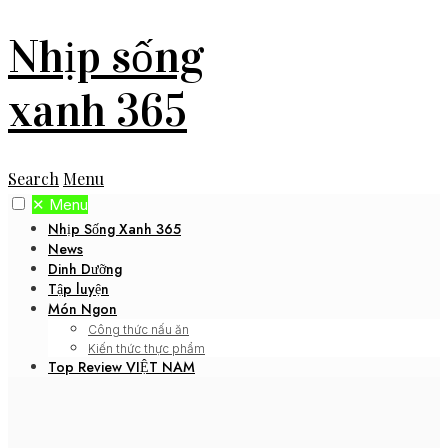
Nhịp sống
xanh 365
Search
Menu
✕
Menu
Nhịp Sống Xanh 365
News
Dinh Dưỡng
Tập luyện
Món Ngon
Công thức nấu ăn
Kiến thức thực phẩm
Top Review VIỆT NAM