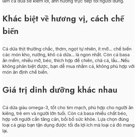
làm cá dứa sẽ kiếm lời, ảnh hưởng trực tiếp tới người dùng.
Khác biệt về hương vị, cách chế
biến
Cá dứa thịt thường chắc, thơm, ngọt tự nhiên, ít mỡ… chế biến
các món kho, nướng, khô cá dứa… là ngon nhất. Còn cá basa
ăn mềm, nhiều mỡ, béo, thích hợp để chiên, chả cá, lẩu…Nếu
không phân biệt được, bạn dễ mua nhầm cá, không phù hợp với
món ăn định chế biến.
Giá trị dinh dưỡng khác nhau
Cá dứa giàu omega-3, tốt cho tim mạch, phù hợp cho người ăn
kiêng, trẻ em và người lớn tuổi. Còn cá basa nhiều chất béo,
hợp với người cần tăng cân, bồi bổ sức khỏe. Lựa chọn đúng
loại cá giúp bạn tận dụng được tối đa lợi ích mà loại cá đó mang
lại.