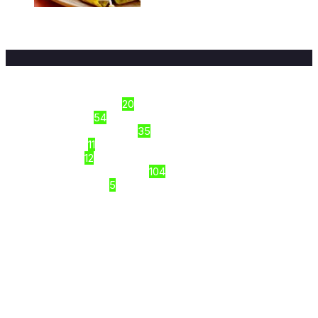
Top 9+ quán bánh xèo Hà Đông
ngon/ Hà Nội
16/03/2026
Sections
Công thức nấu ăn
20
Dinh Dưỡng
54
Kiến thức thực phẩm
35
Món Ngon
11
Tập luyện
12
Top Review VIỆT NAM
104
Uncategorized
5