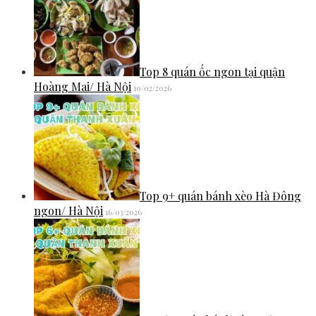
Top 8 quán ốc ngon tại quận
Hoàng Mai/ Hà Nội
10/02/2026
Top 9+ quán bánh xèo Hà Đông
ngon/ Hà Nội
16/03/2026