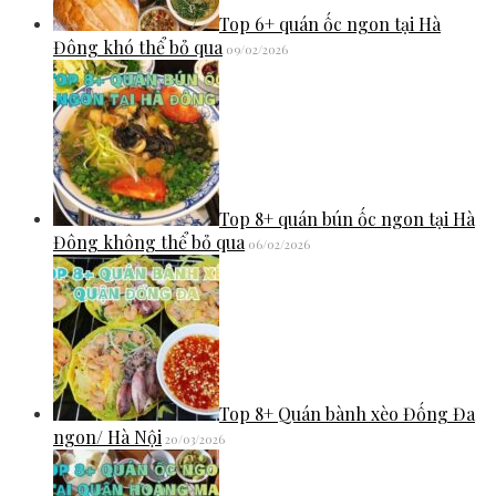
Top 6+ quán ốc ngon tại Hà
Đông khó thể bỏ qua
09/02/2026
Top 8+ quán bún ốc ngon tại Hà
Đông không thể bỏ qua
06/02/2026
Top 8+ Quán bành xèo Đống Đa
ngon/ Hà Nội
20/03/2026