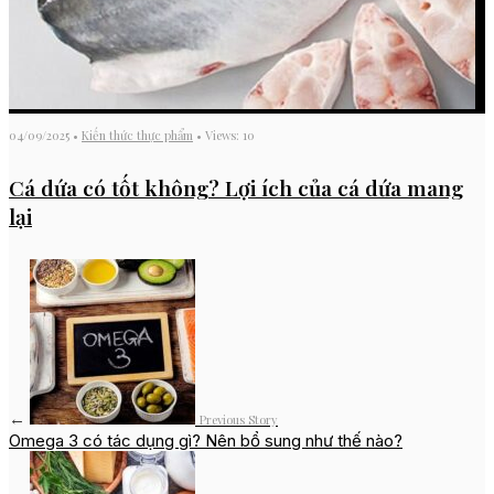
04/09/2025
•
Kiến thức thực phẩm
•
Views: 10
Cá dứa có tốt không? Lợi ích của cá dứa mang
lại
←
Previous Story
Omega 3 có tác dụng gì? Nên bổ sung như thế nào?