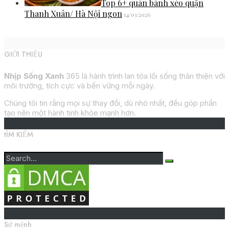
Top 6+ quán bánh xèo quận
Thanh Xuân/ Hà Nội ngon
14/03/2026
GIỚI THIỆU
Nhịp Sống Xanh
365 là hành trình lan tỏa lối sống thân thiện với
môi trường, tích cực và bền vững mỗi ngày.
Chúng tôi tin rằng mọi sự thay đổi, dù nhỏ nhất, đều góp phần
tạo nên một hành tinh khỏe mạnh hơn.
tÌM KIẾM
Sứ mệnh