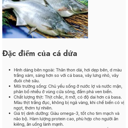
Đặc điểm của cá dứa
Hình dáng bên ngoài: Thân thon dài, hơi dẹp bên, d màu
trắng xám, sáng hơn so với cá basa, vây lưng nhỏ, vây
đuôi chẻ sâu.
Môi trường sống: Chủ yếu sống ở nước lợ và nước mặn,
phân bố nhiều ở vùng cửa sông, đầm phá ven biển.
Chất lượng thịt: Thịt chắc, ít mỡ, có độ dai hơn cá basa.
Màu thịt trắng đục, không bị ngả vàng, khi chế biến có vị
ngọt, thơm tự nhiên.
Giá trị dinh dưỡng: Giàu omega-3, tốt cho tim mạch và
não bộ. Hàm lượng protein cao, phù hợp cho người ăn
kiêng, ăn uống lành mạnh.