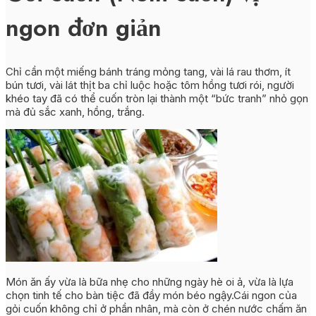
ngon đơn giản
Chỉ cần một miếng bánh tráng mỏng tang, vài lá rau thơm, ít
bún tươi, vài lát thịt ba chỉ luộc hoặc tôm hồng tươi rói, người
khéo tay đã
có thể cuốn tròn lại thành một “bức tranh” nhỏ gọn
mà đủ sắc xanh, hồng, trắng.
Món ăn ấy vừa là bữa nhẹ cho những ngày hè oi ả, vừa là lựa
chọn tinh tế cho bàn tiệc đã đầy món béo ngậy.
Cái ngon của
gỏi cuốn không chỉ ở phần nhân, mà còn ở chén nước chấm ăn