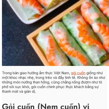
Trong bản giao hưởng ẩm thực Việt Nam,
gỏi cuốn
giống như
một khúc nhạc nhẹ, trong trẻo và đầy tinh tế.
Không ồn ào như
những món nướng than hồng, cũng chẳng nồng đượm như tô
phở sôi sục khói, gỏi cuốn chinh phục thực khách bằng sự
thanh mát
và giản dị.
Gỏi cuốn (Nem cuốn) vị