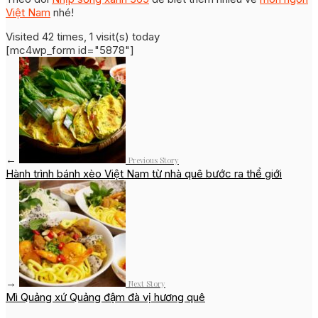
Việt Nam
nhé!
Visited 42 times, 1 visit(s) today
[mc4wp_form id="5878"]
←
Previous Story
Hành trình bánh xèo Việt Nam từ nhà quê bước ra thể giới
→
Next Story
Mì Quảng xứ Quảng đậm đà vị hương quê