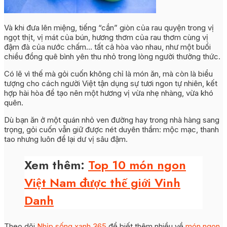
Và khi đưa lên miệng, tiếng “cắn” giòn của rau quyện trong vị
ngọt thịt, vị mát của bún, hương thơm của rau thơm cùng vị
đậm đà của
nước chấm… tất cả hòa vào nhau, như một buổi
chiều đồng quê bình yên thu nhỏ trong lòng người thưởng thức.
Có lẽ vì thế mà gỏi cuốn không chỉ là món ăn, mà còn là biểu
tượng cho cách người Việt tận dụng sự tươi ngon tự nhiên, kết
hợp
hài hòa để tạo nên một hương vị vừa nhẹ nhàng, vừa khó
quên.
Dù bạn ăn ở một quán nhỏ ven đường hay trong nhà hàng sang
trọng, gỏi cuốn vẫn giữ được nét duyên thầm: mộc mạc, thanh
tao nhưng luôn để lại dư vị sâu đậm.
Xem thêm:
Top 10 món ngon
Việt Nam được thế giới Vinh
Danh
Theo dõi
Nhịp sống xanh 365
để biết thêm nhiều về
món ngon