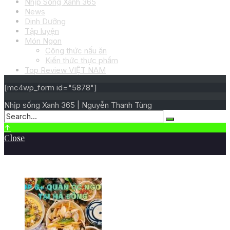
Nhịp Sống Xanh 365
News
Dinh Dưỡng
Tập luyện
Món Ngon
Công thức nấu ăn
Kiến thức thực phẩm
Top Review VIỆT NAM
[mc4wp_form id="5878"]
Nhịp sống Xanh 365 | Nguyễn Thanh Tùng
↑
Close
BÀI VIẾT MỚI NHẤT