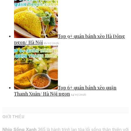
Top 9+ quán bánh xèo Hà Đông
ngon/ Hà Nội
16/03/2026
Top 6+ quán bánh xèo quận
Thanh Xuân/ Hà Nội ngon
14/03/2026
GIỚI THIỆU
Nhịp Sống Xanh
365 là hành trình lan tỏa lối sống thân thiện với