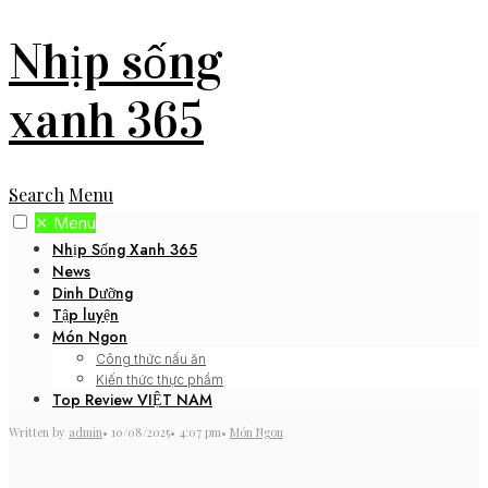
Nhịp sống
xanh 365
Search
Menu
✕
Menu
Nhịp Sống Xanh 365
News
Dinh Dưỡng
Tập luyện
Món Ngon
Công thức nấu ăn
Kiến thức thực phẩm
Top Review VIỆT NAM
Written by
admin
•
10/08/2025
•
4:07 pm
•
Món Ngon