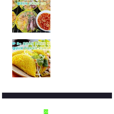
Top 8+ Quán bành xèo Đống Đa
ngon/ Hà Nội
20/03/2026
Top 9+ quán bánh xèo Hà Đông
ngon/ Hà Nội
16/03/2026
Sections
Công thức nấu ăn
20