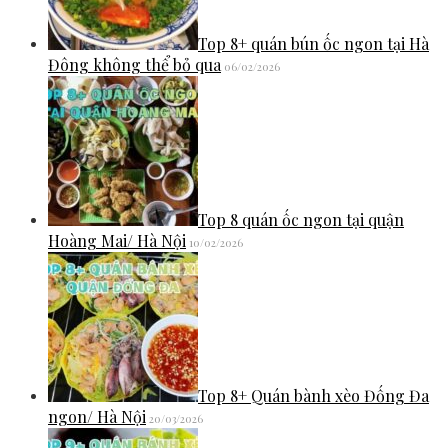
Top 8+ quán bún ốc ngon tại Hà
Đông không thể bỏ qua
06/02/2026
Top 8 quán ốc ngon tại quận
Hoàng Mai/ Hà Nội
10/02/2026
Top 8+ Quán bành xèo Đống Đa
ngon/ Hà Nội
20/03/2026