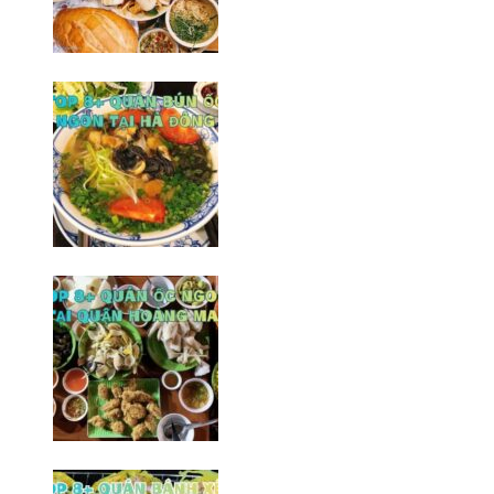
Top 6+ quán ốc ngon tại Hà
Đông khó thể bỏ qua
09/02/2026
Top 8+ quán bún ốc ngon tại Hà
Đông không thể bỏ qua
06/02/2026
Top 8 quán ốc ngon tại quận
Hoàng Mai/ Hà Nội
10/02/2026