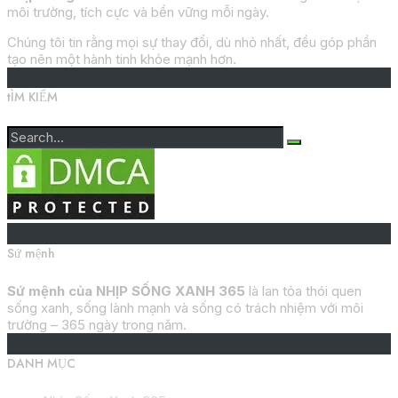
môi trường, tích cực và bền vững mỗi ngày.
Chúng tôi tin rằng mọi sự thay đổi, dù nhỏ nhất, đều góp phần
tạo nên một hành tinh khỏe mạnh hơn.
tÌM KIẾM
Sứ mệnh
Sứ mệnh của NHỊP SỐNG XANH 365
là lan tỏa thói quen
sống xanh, sống lành mạnh và sống có trách nhiệm với môi
trường – 365 ngày trong năm.
DANH MỤC