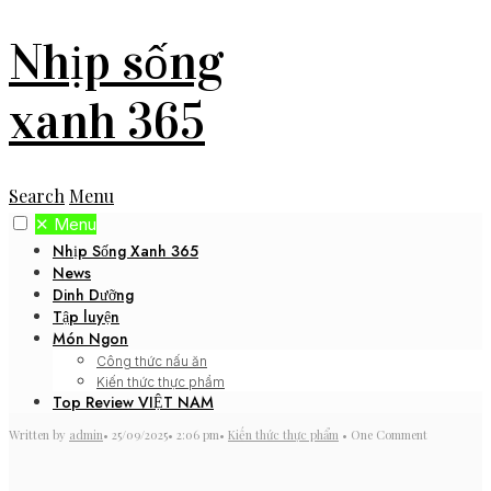
Nhịp sống
xanh 365
Search
Menu
✕
Menu
Nhịp Sống Xanh 365
News
Dinh Dưỡng
Tập luyện
Món Ngon
Công thức nấu ăn
Kiến thức thực phẩm
Top Review VIỆT NAM
Written by
admin
•
25/09/2025
•
2:06 pm
•
Kiến thức thực phẩm
• One Comment