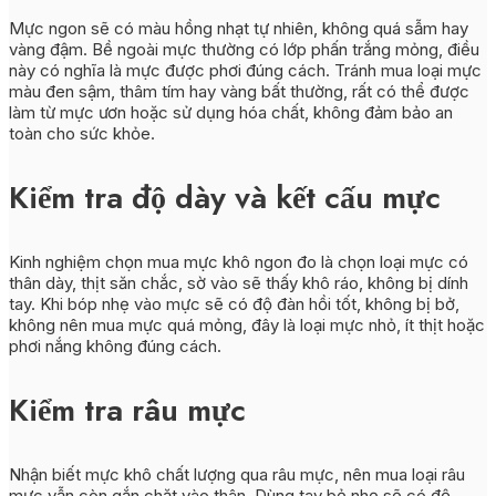
Mực ngon sẽ có màu hồng nhạt tự nhiên, không quá sẫm hay
vàng đậm. Bề ngoài mực thường có lớp phấn trắng mỏng, điều
này có nghĩa là mực được phơi đúng cách. Tránh mua loại mực
màu đen sậm, thâm tím hay vàng bất thường, rất có thể được
làm từ mực ươn hoặc sử dụng hóa chất, không đảm bảo an
toàn cho sức khỏe.
Kiểm tra độ dày và kết cấu mực
Kinh nghiệm chọn mua mực khô ngon đo là chọn loại mực có
thân dày, thịt săn chắc, sờ vào sẽ thấy khô ráo, không bị dính
tay. Khi bóp nhẹ vào mực sẽ có độ đàn hồi tốt, không bị bở,
không nên mua mực quá mỏng, đây là loại mực nhỏ, ít thịt hoặc
phơi nắng không đúng cách.
Kiểm tra râu mực
Nhận biết mực khô chất lượng qua râu mực, nên mua loại râu
mực vẫn còn gắn chặt vào thân. Dùng tay bẻ nhẹ sẽ có độ