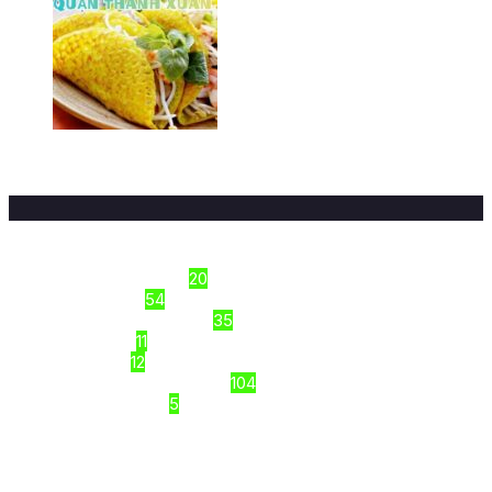
Top 9+ quán bánh xèo Hà Đông
ngon/ Hà Nội
16/03/2026
Sections
Công thức nấu ăn
20
Dinh Dưỡng
54
Kiến thức thực phẩm
35
Món Ngon
11
Tập luyện
12
Top Review VIỆT NAM
104
Uncategorized
5