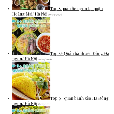
Top 8 quán ốc ngon tại quận
Hoàng Mai/ Hà Nội
10/02/2026
Top 8+ Quán bành xèo Đống Đa
ngon/ Hà Nội
20/03/2026
Top 9+ quán bánh xèo Hà Đông
ngon/ Hà Nội
16/03/2026