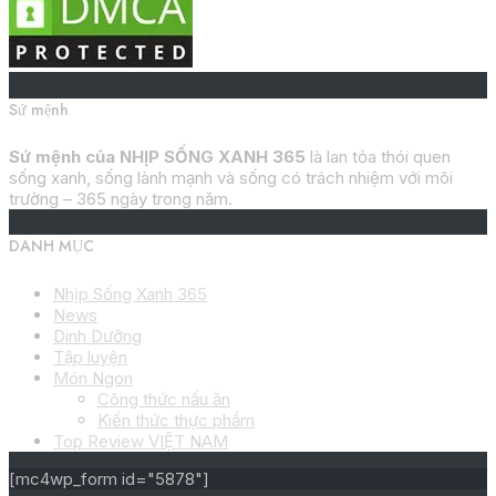
Sứ mệnh
Sứ mệnh của NHỊP SỐNG XANH 365
là lan tỏa thói quen
sống xanh, sống lành mạnh và sống có trách nhiệm với môi
trường – 365 ngày trong năm.
DANH MỤC
Nhịp Sống Xanh 365
News
Dinh Dưỡng
Tập luyện
Món Ngon
Công thức nấu ăn
Kiến thức thực phẩm
Top Review VIỆT NAM
[mc4wp_form id="5878"]