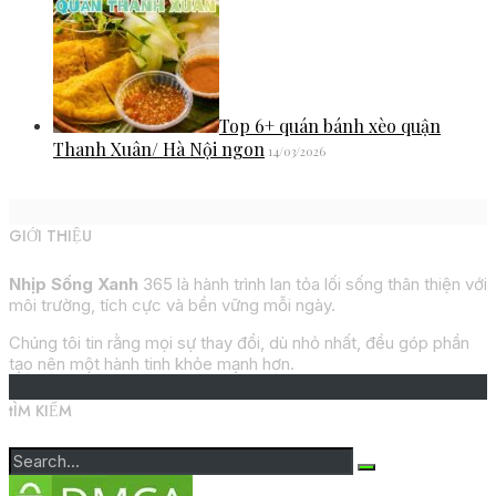
Top 6+ quán bánh xèo quận
Thanh Xuân/ Hà Nội ngon
14/03/2026
GIỚI THIỆU
Nhịp Sống Xanh
365 là hành trình lan tỏa lối sống thân thiện với
môi trường, tích cực và bền vững mỗi ngày.
Chúng tôi tin rằng mọi sự thay đổi, dù nhỏ nhất, đều góp phần
tạo nên một hành tinh khỏe mạnh hơn.
tÌM KIẾM