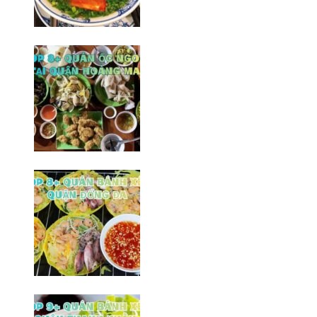
Top 8+ quán bún ốc ngon tại Hà
Đông không thể bỏ qua
06/02/2026
Top 8 quán ốc ngon tại quận
Hoàng Mai/ Hà Nội
10/02/2026
Top 8+ Quán bành xèo Đống Đa
ngon/ Hà Nội
20/03/2026