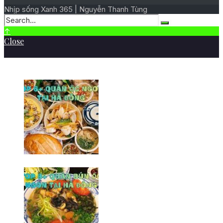
Nhịp sống Xanh 365 | Nguyễn Thanh Tùng
↑
Close
BÀI VIẾT MỚI NHẤT
Top 6+ quán ốc ngon tại Hà
Đông khó thể bỏ qua
09/02/2026