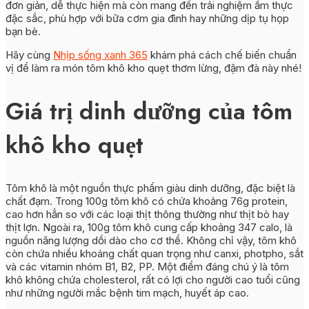
đơn giản, dễ thực hiện mà còn mang đến trải nghiệm ẩm thực
đặc sắc, phù hợp với bữa cơm gia đình hay những dịp tụ họp
bạn bè.
Hãy cùng
Nhịp sống xanh 365
khám phá cách chế biến chuẩn
vị để làm ra món tôm khô kho quẹt thơm lừng, đậm đà này nhé!
Giá trị dinh dưỡng của tôm
khô kho quẹt
Tôm khô là một nguồn thực phẩm giàu dinh dưỡng, đặc biệt là
chất đạm. Trong 100g tôm khô có chứa khoảng 76g protein,
cao hơn hẳn so với các loại thịt thông thường như thịt bò hay
thịt lợn. Ngoài ra, 100g tôm khô cung cấp khoảng 347 calo, là
nguồn năng lượng dồi dào cho cơ thể. Không chỉ vậy, tôm khô
còn chứa nhiều khoáng chất quan trọng như canxi, photpho, sắt
và các vitamin nhóm B1, B2, PP. Một điểm đáng chú ý là tôm
khô không chứa cholesterol, rất có lợi cho người cao tuổi cũng
như những người mắc bệnh tim mạch, huyết áp cao.