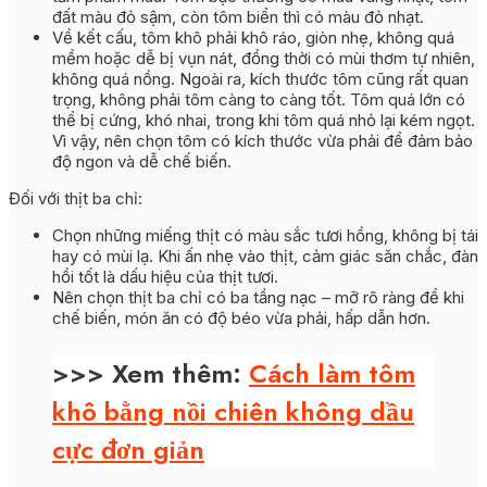
đất màu đỏ sậm, còn tôm biển thì có màu đỏ nhạt.
Về kết cấu, tôm khô phải khô ráo, giòn nhẹ, không quá
mềm hoặc dễ bị vụn nát, đồng thời có mùi thơm tự nhiên,
không quá nồng. Ngoài ra, kích thước tôm cũng rất quan
trọng, không phải tôm càng to càng tốt. Tôm quá lớn có
thể bị cứng, khó nhai, trong khi tôm quá nhỏ lại kém ngọt.
Vì vậy, nên chọn tôm có kích thước vừa phải để đảm bảo
độ ngon và dễ chế biến.
Đối với thịt ba chỉ:
Chọn những miếng thịt có màu sắc tươi hồng, không bị tái
hay có mùi lạ. Khi ấn nhẹ vào thịt, cảm giác săn chắc, đàn
hồi tốt là dấu hiệu của thịt tươi.
Nên chọn thịt ba chỉ có ba tầng nạc – mỡ rõ ràng để khi
chế biến, món ăn có độ béo vừa phải, hấp dẫn hơn.
>>> Xem thêm:
Cách làm tôm
khô bằng nồi chiên không dầu
cực đơn giản