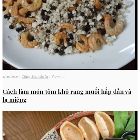
22/10/2025
•
Công thức nấu ăn
•
Views: 10
Cách làm món tôm khô rang muối hấp dẫn và
lạ miệng