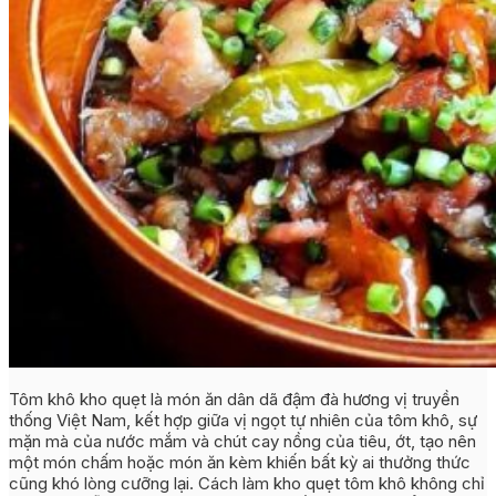
Tôm khô kho quẹt là món ăn dân dã đậm đà hương vị truyền
thống Việt Nam, kết hợp giữa vị ngọt tự nhiên của tôm khô, sự
mặn mà của nước mắm và chút cay nồng của tiêu, ớt, tạo nên
một món chấm hoặc món ăn kèm khiến bất kỳ ai thưởng thức
cũng khó lòng cưỡng lại. Cách làm kho quẹt tôm khô không chỉ