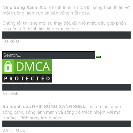
Nhịp Sống Xanh
365 là hành trình lan tỏa lối sống thân thiện với
môi trường, tích cực và bền vững mỗi ngày.
Chúng tôi tin rằng mọi sự thay đổi, dù nhỏ nhất, đều góp phần
tạo nên một hành tinh khỏe mạnh hơn.
tÌM KIẾM
Sứ mệnh
Sứ mệnh của NHỊP SỐNG XANH 365
là lan tỏa thói quen
sống xanh, sống lành mạnh và sống có trách nhiệm với môi
trường – 365 ngày trong năm.
DANH MỤC