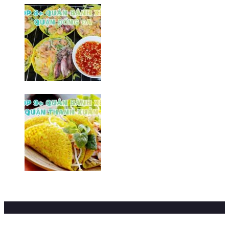
Top 8+ Quán bành xèo Đống Đa
ngon/ Hà Nội
20/03/2026
Top 9+ quán bánh xèo Hà Đông
ngon/ Hà Nội
16/03/2026
Sections