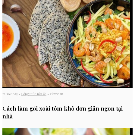
22/10/2025
•
Công thức nấu ăn
•
Views: 18
Cách làm gỏi xoài tôm khô đơn giản ngon tại
nhà