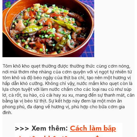
Tôm khô kho quẹt thường được thưởng thức cùng cơm nóng,
nơi mùi thơm nhẹ nhàng của cơm quyện với vị ngọt tự nhiên từ
tôm khô và độ béo ngậy của thịt ba chỉ, tạo nên một hương vị
hấp dẫn khó cưỡng. Không chỉ vậy, nước mắm kho quẹt còn là
lựa chọn tuyệt vời làm nước chấm cho các loại rau củ như súp
lơ, cà rốt, su hào, củ cải hay xu xu, mang đến sự thanh mát, cân
bằng lại vị béo từ thịt. Sự kết hợp này đem lại một món ăn
phong phú, đa dạng về hương vị, phù hợp cho bữa cơm gia
đình.
>>> Xem thêm:
Cách làm bắp