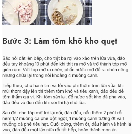
Bước 3: Làm tôm khô kho quẹt
Bắc nồi đất lên bếp, cho thịt ba rọi vào xào trên lửa vừa, đảo
đều tay khoảng 10 phút đến khi thịt ra mỡ và trở thành tóp mỡ
giòn rụm. Vớt tóp mỡ ra chén, phần nước mỡ đổ ra chén riêng
nhưng chừa lại trong nồi khoảng 4 muỗng canh.
Tiếp theo, cho hành tím và tỏi vào phi thơm trên lửa vừa, khi
mùi thơm dậy lên thì thêm tôm khô và tiêu xanh, đảo đều để
tôm thấm gia vị. Khi tôm săn lại, đổ nước sốt kho đã pha vào,
đảo đều và đun đến khi sôi thì hạ nhỏ lửa.
Sau đó, cho tóp mỡ trở lại nồi, đảo đều, nấu thêm 2 phút rồi
nêm 1/2 muỗng cà phê bột ngọt, 1 muỗng canh tương ớt và 1
muỗng cà phê tiêu hạt. Cuối cùng, thêm ớt, đầu hành và hành lá
vào, đảo đều một lần nữa rồi tắt bếp, hoàn thành món ăn.