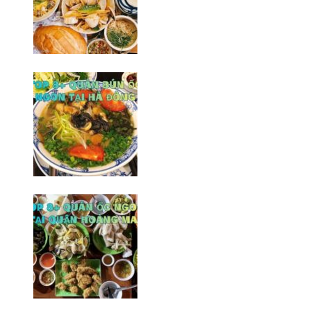
Top 6+ quán ốc ngon tại Hà
Đông khó thể bỏ qua
09/02/2026
Top 8+ quán bún ốc ngon tại Hà
Đông không thể bỏ qua
06/02/2026
Top 8 quán ốc ngon tại quận
Hoàng Mai/ Hà Nội
10/02/2026