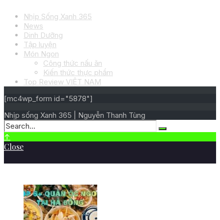
Nhịp Sống Xanh 365
News
Dinh Dưỡng
Tập luyện
Món Ngon
Công thức nấu ăn
Kiến thức thực phẩm
Top Review VIỆT NAM
[mc4wp_form id="5878"]
Nhịp sống Xanh 365 | Nguyễn Thanh Tùng
↑
Close
BÀI VIẾT MỚI NHẤT