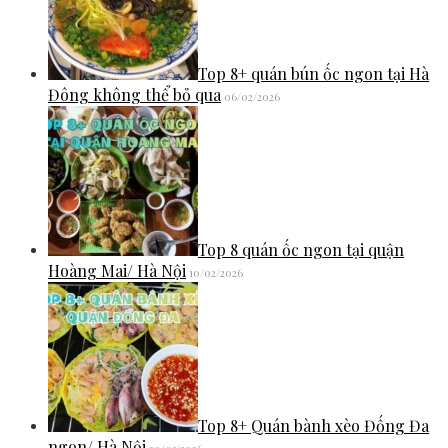
Top 8+ quán bún ốc ngon tại Hà
Đông không thể bỏ qua
06/02/2026
Top 8 quán ốc ngon tại quận
Hoàng Mai/ Hà Nội
10/02/2026
Top 8+ Quán bành xèo Đống Đa
ngon/ Hà Nội