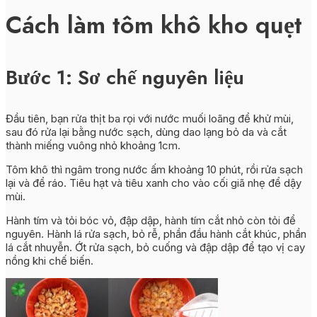
Cách làm tôm khô kho quẹt
Bước 1: Sơ chế nguyên liệu
Đầu tiên, bạn rửa thịt ba rọi với nước muối loãng để khử mùi,
sau đó rửa lại bằng nước sạch, dùng dao lạng bỏ da và cắt
thành miếng vuông nhỏ khoảng 1cm.
Tôm khô thì ngâm trong nước ấm khoảng 10 phút, rồi rửa sạch
lại và để ráo. Tiêu hạt và tiêu xanh cho vào cối giã nhẹ để dậy
mùi.
Hành tím và tỏi bóc vỏ, đập dập, hành tím cắt nhỏ còn tỏi để
nguyên. Hành lá rửa sạch, bỏ rễ, phần đầu hành cắt khúc, phần
lá cắt nhuyễn. Ớt rửa sạch, bỏ cuống và đập dập để tạo vị cay
nồng khi chế biến.