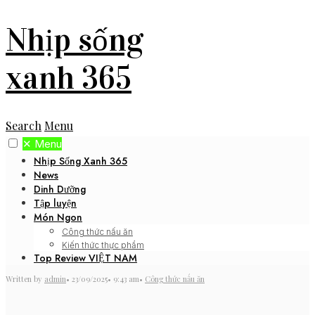
Nhịp sống
xanh 365
Search
Menu
✕
Menu
Nhịp Sống Xanh 365
News
Dinh Dưỡng
Tập luyện
Món Ngon
Công thức nấu ăn
Kiến thức thực phẩm
Top Review VIỆT NAM
Written by
admin
•
23/09/2025
•
9:43 am
•
Công thức nấu ăn