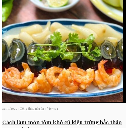
22/10/2025
•
Công thức nấu ăn
•
Views: 13
Cách làm món tôm khô củ kiệu trứng bắc thảo