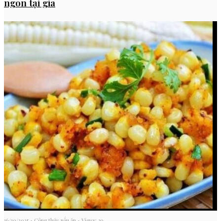
ngon tại gia
16/10/2025
•
Công thức nấu ăn
•
Views: 30