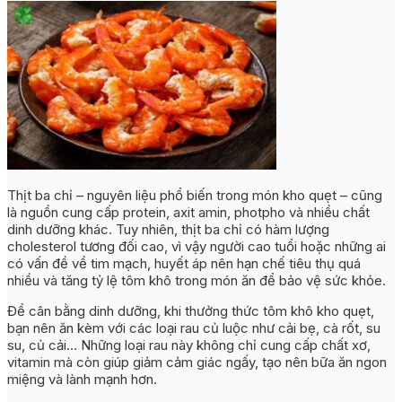
Thịt ba chỉ – nguyên liệu phổ biến trong món kho quẹt – cũng
là nguồn cung cấp protein, axit amin, photpho và nhiều chất
dinh dưỡng khác. Tuy nhiên, thịt ba chỉ có hàm lượng
cholesterol tương đối cao, vì vậy người cao tuổi hoặc những ai
có vấn đề về tim mạch, huyết áp nên hạn chế tiêu thụ quá
nhiều và tăng tỷ lệ tôm khô trong món ăn để bảo vệ sức khỏe.
Để cân bằng dinh dưỡng, khi thưởng thức tôm khô kho quẹt,
bạn nên ăn kèm với các loại rau củ luộc như cải bẹ, cà rốt, su
su, củ cải… Những loại rau này không chỉ cung cấp chất xơ,
vitamin mà còn giúp giảm cảm giác ngấy, tạo nên bữa ăn ngon
miệng và lành mạnh hơn.