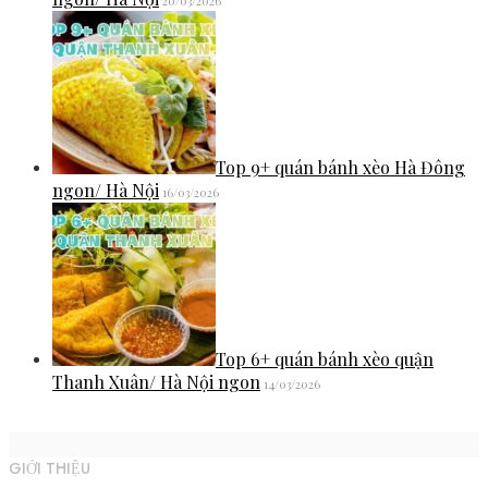
20/03/2026
Top 9+ quán bánh xèo Hà Đông
ngon/ Hà Nội
16/03/2026
Top 6+ quán bánh xèo quận
Thanh Xuân/ Hà Nội ngon
14/03/2026
GIỚI THIỆU