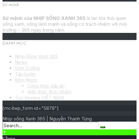
Sứ mệnh
Sứ mệnh của NHỊP SỐNG XANH 365
là lan tỏa thói quen
sống xanh, sống lành mạnh và sống có trách nhiệm với môi
trường – 365 ngày trong năm.
DANH MỤC
Nhịp Sống Xanh 365
News
Dinh Dưỡng
Tập luyện
Món Ngon
Công thức nấu ăn
Kiến thức thực phẩm
Top Review VIỆT NAM
[mc4wp_form id="5878"]
Nhịp sống Xanh 365 | Nguyễn Thanh Tùng
↑
Close