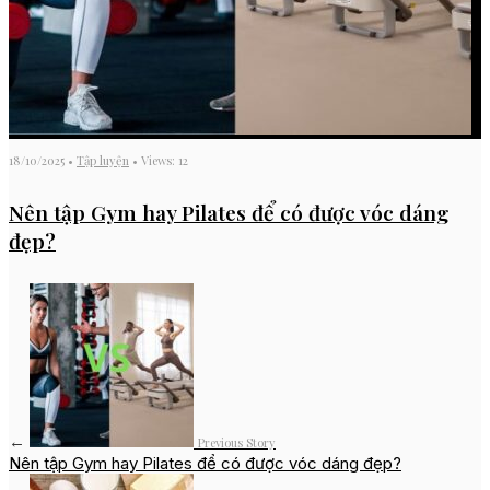
18/10/2025
•
Tập luyện
•
Views: 12
Nên tập Gym hay Pilates để có được vóc dáng
đẹp?
←
Previous Story
Nên tập Gym hay Pilates để có được vóc dáng đẹp?