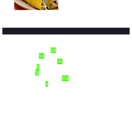
Top 9+ quán bánh xèo Hà Đông
ngon/ Hà Nội
16/03/2026
Sections
Công thức nấu ăn
20
Dinh Dưỡng
54
Kiến thức thực phẩm
35
Món Ngon
11
Tập luyện
12
Top Review VIỆT NAM
104
Uncategorized
5