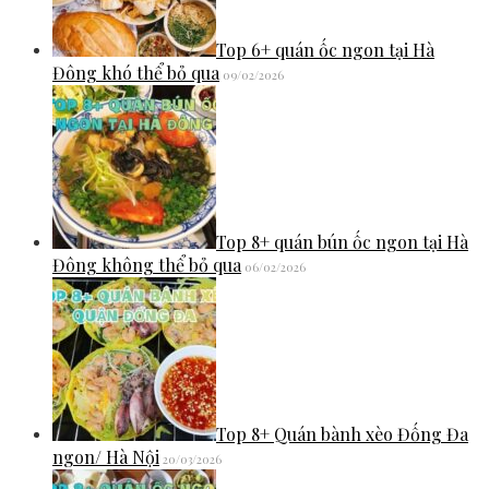
Top 6+ quán ốc ngon tại Hà
Đông khó thể bỏ qua
09/02/2026
Top 8+ quán bún ốc ngon tại Hà
Đông không thể bỏ qua
06/02/2026
Top 8+ Quán bành xèo Đống Đa
ngon/ Hà Nội
20/03/2026