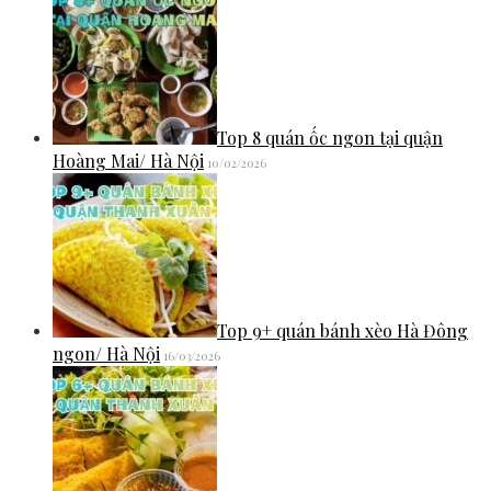
Top 8 quán ốc ngon tại quận
Hoàng Mai/ Hà Nội
10/02/2026
Top 9+ quán bánh xèo Hà Đông
ngon/ Hà Nội
16/03/2026