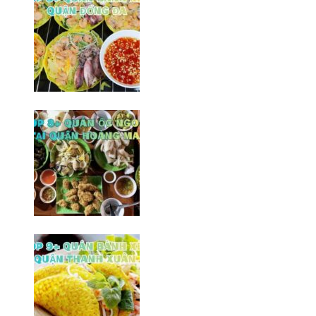
Top 8+ Quán bành xèo Đống Đa
ngon/ Hà Nội
20/03/2026
Top 8 quán ốc ngon tại quận
Hoàng Mai/ Hà Nội
10/02/2026