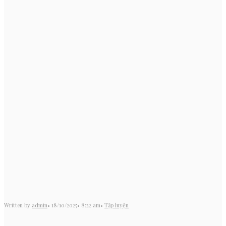
Written by
admin
•
18/10/2025
•
8:22 am
•
Tập luyện