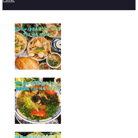
BÀI VIẾT MỚI NHẤT
Top 6+ quán ốc ngon tại Hà
Đông khó thể bỏ qua
09/02/2026
Top 8+ quán bún ốc ngon tại Hà
Đông không thể bỏ qua
06/02/2026