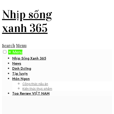
Nhịp sống
xanh 365
Search
Menu
✕
Menu
Nhịp Sống Xanh 365
News
Dinh Dưỡng
Tập luyện
Món Ngon
Công thức nấu ăn
Kiến thức thực phẩm
Top Review VIỆT NAM