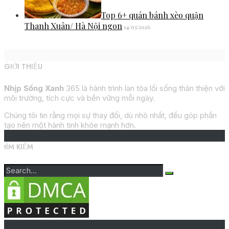
Top 6+ quán bánh xèo quận
Thanh Xuân/ Hà Nội ngon
14/03/2026
GIỚI THIỆU
Nhịp Sống Xanh
365 là hành trình lan tỏa lối sống thân thiện với
môi trường, tích cực và bền vững mỗi ngày.
Chúng tôi tin rằng mọi sự thay đổi, dù nhỏ nhất, đều góp phần
tạo nên một hành tinh khỏe mạnh hơn.
tÌM KIẾM