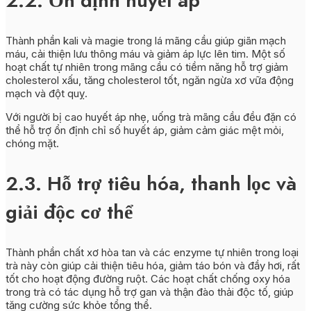
2.2. Ổn định huyết áp
Thành phần kali và magie trong lá mãng cầu giúp giãn mạch
máu, cải thiện lưu thông máu và giảm áp lực lên tim. Một số
hoạt chất tự nhiên trong mãng cầu có tiềm năng hỗ trợ giảm
cholesterol xấu, tăng cholesterol tốt, ngăn ngừa xơ vữa động
mạch và đột quỵ.
Với người bị cao huyết áp nhẹ, uống trà mãng cầu đều đặn có
thể hỗ trợ ổn định chỉ số huyết áp, giảm cảm giác mệt mỏi,
chóng mặt.
2.3. Hỗ trợ tiêu hóa, thanh lọc và
giải độc cơ thể
Thành phần chất xơ hòa tan và các enzyme tự nhiên trong loại
trà này còn giúp cải thiện tiêu hóa, giảm táo bón và đầy hơi, rất
tốt cho hoạt động đường ruột. Các hoạt chất chống oxy hóa
trong trà có tác dụng hỗ trợ gan và thận đào thải độc tố, giúp
tăng cường sức khỏe tổng thể.