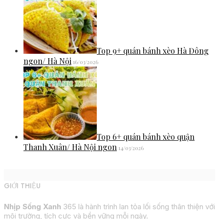
Top 9+ quán bánh xèo Hà Đông
ngon/ Hà Nội
16/03/2026
Top 6+ quán bánh xèo quận
Thanh Xuân/ Hà Nội ngon
14/03/2026
GIỚI THIỆU
Nhịp Sống Xanh
365 là hành trình lan tỏa lối sống thân thiện với
môi trường, tích cực và bền vững mỗi ngày.