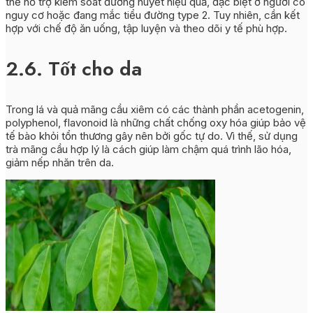
thể hỗ trợ kiểm soát đường huyết hiệu quả, đặc biệt ở người có
nguy cơ hoặc đang mắc tiểu đường type 2. Tuy nhiên, cần kết
hợp với chế độ ăn uống, tập luyện và theo dõi y tế phù hợp.
2.6. Tốt cho da
Trong lá và quả mãng cầu xiêm có các thành phần acetogenin,
polyphenol, flavonoid là những chất chống oxy hóa giúp bảo vệ
tế bào khỏi tổn thương gây nên bởi gốc tự do. Vì thế, sử dụng
trà mãng cầu hợp lý là cách giúp làm chậm quá trình lão hóa,
giảm nếp nhăn trên da.