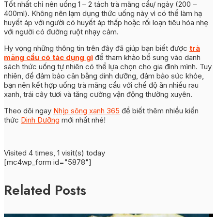
Tốt nhất chỉ nên uống 1 – 2 tách trà mãng cầu/ ngày (200 –
400ml). Không nên lạm dụng thức uống này vì có thể làm hạ
huyết áp với người có huyết áp thấp hoặc rối loạn tiêu hóa nhẹ
với người có đường ruột nhạy cảm.
Hy vọng những thông tin trên đây đã giúp bạn biết được
trà
mãng cầu có tác dụng gì
để tham khảo bổ sung vào danh
sách thức uống tự nhiên có thể lựa chọn cho gia đình mình. Tuy
nhiên, để đảm bảo cân bằng dinh dưỡng, đảm bảo sức khỏe,
bạn nên kết hợp uống trà mãng cầu với chế độ ăn nhiều rau
xanh, trái cây tươi và tăng cường vận động thường xuyên.
Theo dõi ngay
Nhịp sông xanh 365
để biết thêm nhiều kiến
thức
Dinh Dưỡng
mới nhất nhé!
Visited 4 times, 1 visit(s) today
[mc4wp_form id="5878"]
Related Posts