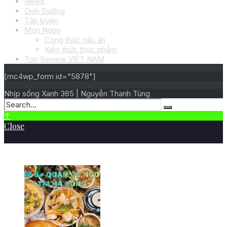
News
Dinh Dưỡng
Tập luyện
Món Ngon
Công thức nấu ăn
Kiến thức thực phẩm
Top Review VIỆT NAM
[mc4wp_form id="5878"]
Nhịp sống Xanh 365 | Nguyễn Thanh Tùng
↑
Close
BÀI VIẾT MỚI NHẤT