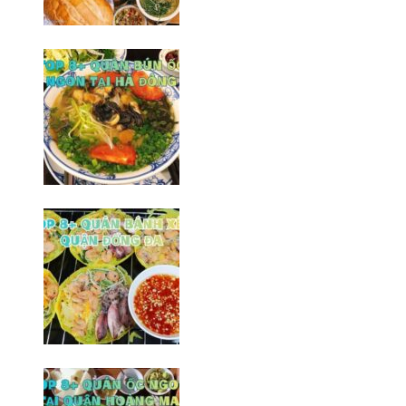
Top 6+ quán ốc ngon tại Hà
Đông khó thể bỏ qua
09/02/2026
Top 8+ quán bún ốc ngon tại Hà
Đông không thể bỏ qua
06/02/2026
Top 8+ Quán bành xèo Đống Đa
ngon/ Hà Nội
20/03/2026