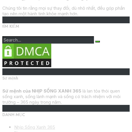
Chúng tôi tin rằng mọi sự thay đổi, dù nhỏ nhất, đều góp phần
tạo nên một hành tinh khỏe mạnh hơn.
tÌM KIẾM
Sứ mệnh
Sứ mệnh của NHỊP SỐNG XANH 365
là lan tỏa thói quen
sống xanh, sống lành mạnh và sống có trách nhiệm với môi
trường – 365 ngày trong năm.
DANH MỤC
Nhịp Sống Xanh 365