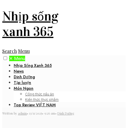
Nhịp sống
xanh 365
Search
Menu
✕
Menu
Nhịp Sống Xanh 365
News
Dinh Dưỡng
Tập luyện
Món Ngon
Công thức nấu ăn
Kiến thức thực phẩm
Top Review VIỆT NAM
Written by
admin
•
13/11/2025
•
9:26 am
•
Dinh Dưỡng