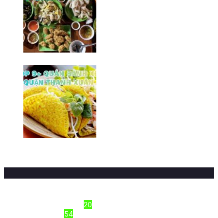
Top 8 quán ốc ngon tại quận
Hoàng Mai/ Hà Nội
10/02/2026
Top 9+ quán bánh xèo Hà Đông
ngon/ Hà Nội
16/03/2026
Sections
Công thức nấu ăn
20
Dinh Dưỡng
54