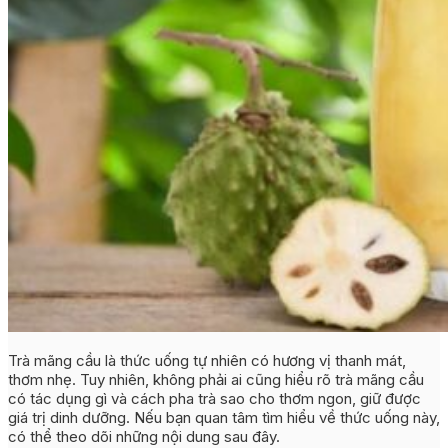
Trà mãng cầu là thức uống tự nhiên có hương vị thanh mát,
thơm nhẹ. Tuy nhiên, không phải ai cũng hiểu rõ trà mãng cầu
có tác dụng gì và cách pha trà sao cho thơm ngon, giữ được
giá trị dinh dưỡng. Nếu bạn quan tâm tìm hiểu về thức uống này,
có thể theo dõi những nội dung sau đây.