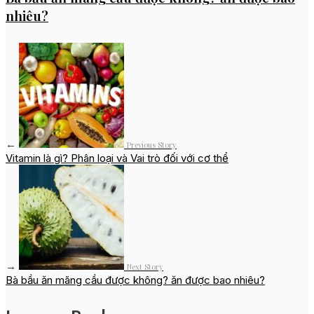
nhiêu?
←
Previous Story
Vitamin là gì? Phân loại và Vai trò đối với cơ thể
→
Next Story
Bà bầu ăn mãng cầu được không? ăn được bao nhiêu?