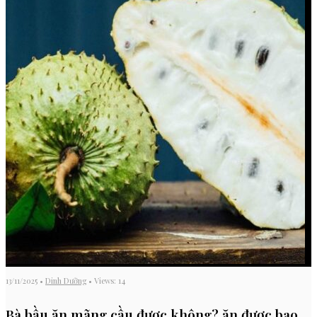
13/11/2025
•
Dinh Dưỡng
•
Views: 14
Bà bầu ăn mãng cầu được không? ăn được bao