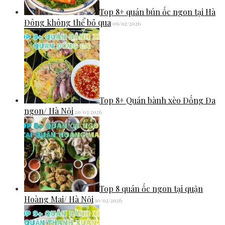
Top 8+ quán bún ốc ngon tại Hà
Đông không thể bỏ qua
06/02/2026
Top 8+ Quán bành xèo Đống Đa
ngon/ Hà Nội
20/03/2026
Top 8 quán ốc ngon tại quận
Hoàng Mai/ Hà Nội
10/02/2026