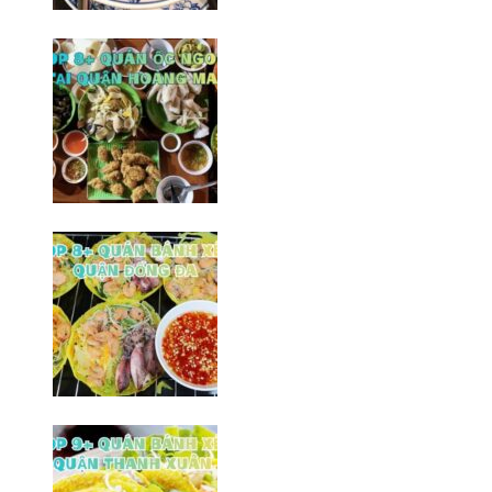
Top 8+ quán bún ốc ngon tại Hà
Đông không thể bỏ qua
06/02/2026
Top 8 quán ốc ngon tại quận
Hoàng Mai/ Hà Nội
10/02/2026
Top 8+ Quán bành xèo Đống Đa
ngon/ Hà Nội
20/03/2026