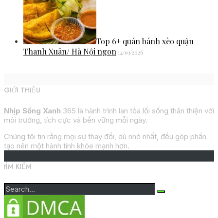
Top 6+ quán bánh xèo quận
Thanh Xuân/ Hà Nội ngon
14/03/2026
GIỚI THIỆU
Nhịp Sống Xanh
365 là hành trình lan tỏa lối sống thân thiện với
môi trường, tích cực và bền vững mỗi ngày.
Chúng tôi tin rằng mọi sự thay đổi, dù nhỏ nhất, đều góp phần
tạo nên một hành tinh khỏe mạnh hơn.
tÌM KIẾM