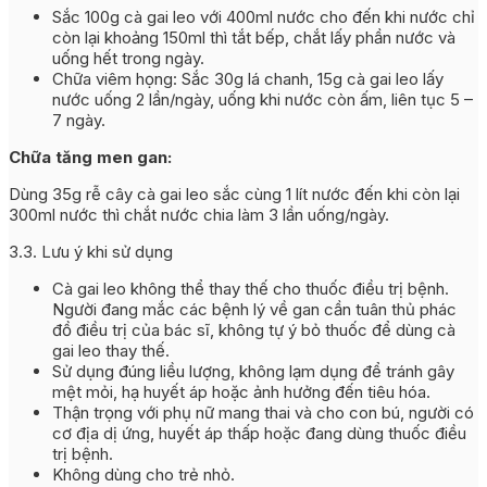
Sắc 100g cà gai leo với 400ml nước cho đến khi nước chỉ
còn lại khoảng 150ml thì tắt bếp, chắt lấy phần nước và
uống hết trong ngày.
Chữa viêm họng: Sắc 30g lá chanh, 15g cà gai leo lấy
nước uống 2 lần/ngày, uống khi nước còn ấm, liên tục 5 –
7 ngày.
Chữa tăng men gan:
Dùng 35g rễ cây cà gai leo sắc cùng 1 lít nước đến khi còn lại
300ml nước thì chắt nước chia làm 3 lần uống/ngày.
3.3. Lưu ý khi sử dụng
Cà gai leo không thể thay thế cho thuốc điều trị bệnh.
Người đang mắc các bệnh lý về gan cần tuân thủ phác
đồ điều trị của bác sĩ, không tự ý bỏ thuốc để dùng cà
gai leo thay thế.
Sử dụng đúng liều lượng, không lạm dụng để tránh gây
mệt mỏi, hạ huyết áp hoặc ảnh hưởng đến tiêu hóa.
Thận trọng với phụ nữ mang thai và cho con bú, người có
cơ địa dị ứng, huyết áp thấp hoặc đang dùng thuốc điều
trị bệnh.
Không dùng cho trẻ nhỏ.