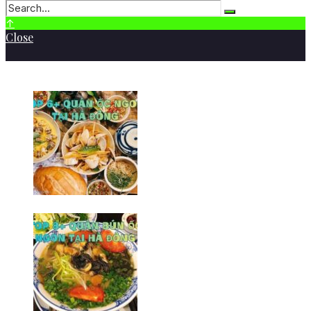
↑
Close
BÀI VIẾT MỚI NHẤT
Top 6+ quán ốc ngon tại Hà
Đông khó thể bỏ qua
09/02/2026