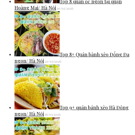
Top 8 quán ốc ngon tại quận
Hoàng Mai/ Hà Nội
10/02/2026
Top 8+ Quán bành xèo Đống Đa
ngon/ Hà Nội
20/03/2026
Top 9+ quán bánh xèo Hà Đông
ngon/ Hà Nội
16/03/2026