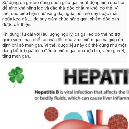
Sử dụng cà gai leo đúng cách giúp gan hoạt động hiệu quả hơn
để tăng khả năng lọc và đào thải độc chất ra khỏi cơ thể. Vì
thế, các biểu hiện như vàng da, ngứa, nổi mề đay hoặc mẩn
ngứa kéo dài,… do suy giảm chức năng gan, nhiễm độc gan
được cải thiện.
Khi dùng lâu dài với liều lượng hợp lý, cà gai leo có thể hỗ trợ
giảm viêm, hạn chế sự nhân lên của virus viêm gan và giúp ổn
định chỉ số men gan. Vì thế, dược liệu này có thể dùng như một
dạng bổ trợ quá trình điều trị viêm gan do rượu bia, viêm gan B,
tăng men gan,…