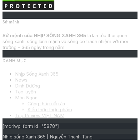
Sứ mệnh
Sứ mệnh của NHỊP SỐNG XANH 365
là lan tỏa thói quen
sống xanh, sống lành mạnh và sống có trách nhiệm với môi
trường – 365 ngày trong năm.
DANH MỤC
Nhịp Sống Xanh 365
News
Dinh Dưỡng
Tập luyện
Món Ngon
Công thức nấu ăn
Kiến thức thực phẩm
Top Review VIỆT NAM
[mc4wp_form id="5878"]
Nhịp sống Xanh 365 | Nguyễn Thanh Tùng