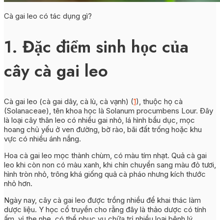
Cà gai leo có tác dụng gì?
1. Đặc điểm sinh học của
cây cà gai leo
Cà gai leo (cà gai dây, cà lù, cà vạnh) (
1
), thuộc họ cà
(Solanaceae), tên khoa học là Solanum procumbens Lour. Đây
là loại cây thân leo có nhiều gai nhỏ, lá hình bầu dục, mọc
hoang chủ yếu ở ven đường, bờ rào, bãi đất trống hoặc khu
vực có nhiều ánh nắng.
Hoa cà gai leo mọc thành chùm, có màu tím nhạt. Quả cà gai
leo khi còn non có màu xanh, khi chín chuyển sang màu đỏ tươi,
hình tròn nhỏ, trông khá giống quả cà pháo nhưng kích thước
nhỏ hơn.
Ngày nay, cây cà gai leo được trồng nhiều để khai thác làm
dược liệu. Y học cổ truyền cho rằng đây là thảo dược có tính
ấm, vị the nhẹ, có thể phục vụ chữa trị nhiều loại bệnh lý.