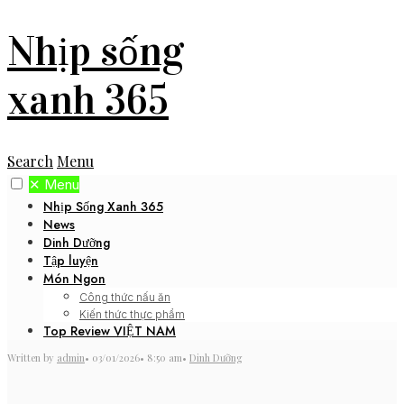
Nhịp sống
xanh 365
Search
Menu
✕
Menu
Nhịp Sống Xanh 365
News
Dinh Dưỡng
Tập luyện
Món Ngon
Công thức nấu ăn
Kiến thức thực phẩm
Top Review VIỆT NAM
Written by
admin
•
03/01/2026
•
8:50 am
•
Dinh Dưỡng