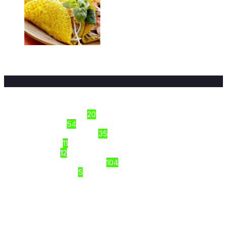
Top 9+ quán bánh xèo Hà Đông
ngon/ Hà Nội
16/03/2026
Sections
Công thức nấu ăn
20
Dinh Dưỡng
54
Kiến thức thực phẩm
35
Món Ngon
11
Tập luyện
12
Top Review VIỆT NAM
104
Uncategorized
5