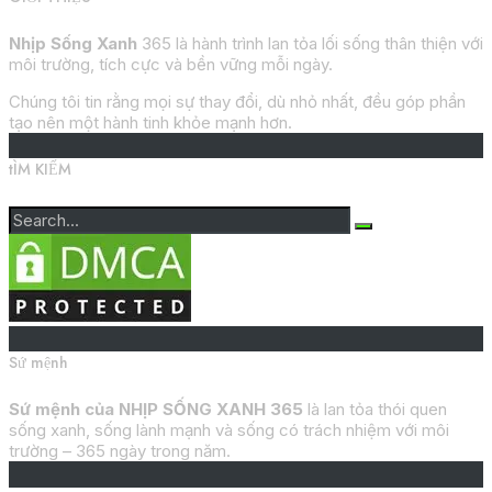
Nhịp Sống Xanh
365 là hành trình lan tỏa lối sống thân thiện với
môi trường, tích cực và bền vững mỗi ngày.
Chúng tôi tin rằng mọi sự thay đổi, dù nhỏ nhất, đều góp phần
tạo nên một hành tinh khỏe mạnh hơn.
tÌM KIẾM
Sứ mệnh
Sứ mệnh của NHỊP SỐNG XANH 365
là lan tỏa thói quen
sống xanh, sống lành mạnh và sống có trách nhiệm với môi
trường – 365 ngày trong năm.