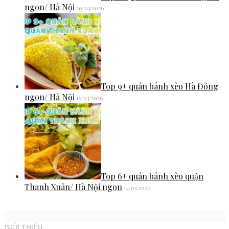
ngon/ Hà Nội
20/03/2026
Top 9+ quán bánh xèo Hà Đông
ngon/ Hà Nội
16/03/2026
Top 6+ quán bánh xèo quận
Thanh Xuân/ Hà Nội ngon
14/03/2026
GIỚI THIỆU