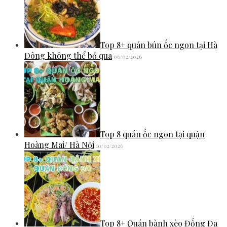
Top 8+ quán bún ốc ngon tại Hà
Đông không thể bỏ qua
06/02/2026
Top 8 quán ốc ngon tại quận
Hoàng Mai/ Hà Nội
10/02/2026
Top 8+ Quán bành xèo Đống Đa