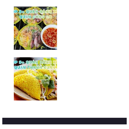
Hoàng Mai/ Hà Nội
10/02/2026
Top 8+ Quán bành xèo Đống Đa
ngon/ Hà Nội
20/03/2026
Top 9+ quán bánh xèo Hà Đông
ngon/ Hà Nội
16/03/2026
Sections