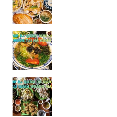
Top 6+ quán ốc ngon tại Hà
Đông khó thể bỏ qua
09/02/2026
Top 8+ quán bún ốc ngon tại Hà
Đông không thể bỏ qua
06/02/2026
Top 8 quán ốc ngon tại quận