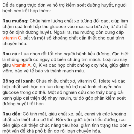
Để đa dạng thực đơn và hỗ trợ kiểm soát đường huyết, người
bệnh nên kết hợp thêm:
Rau muống:
Chứa hàm lượng chất xơ tương đối cao, giúp làm
chậm quá trình hấp thu glucose vào máu sau bữa ăn, từ đó hỗ
trợ ổn định đường huyết. Ngoài ra, rau muống còn cung cấp
vitamin C
, sắt và một số khoáng chất cần thiết cho quá trình
chuyển hóa.
Rau cải:
Lựa chọn rất tốt cho người bệnh tiểu đường, đặc biệt
là những người có nguy cơ biến chứng tim mạch. Loại rau này
giàu
vitamin A
, C, K và các hợp chất chống oxy hóa, giúp giảm
viêm, bảo vệ tế bào và thành mạch máu.
Bông cải xanh:
Chứa nhiều chất xơ, vitamin C, folate và các
hợp chất sinh học có tác dụng hỗ trợ quá trình chuyển hóa
glucose trong cơ thể. Một số nghiên cứu cho thấy bông cải
xanh giúp cải thiện độ nhạy insulin, từ đó góp phần kiểm soát
đường huyết tốt hơn.
Rau dền:
Có tính mát, giàu chất xơ, sắt, canxi và các khoáng
chất cần thiết cho cơ thể. Đối với người bệnh tiểu đường, rau
dền giúp cải thiện chức năng tiêu hóa, giảm tình trạng táo bón –
một vấn đề khá phổ biến do rối loạn chuyển hóa.