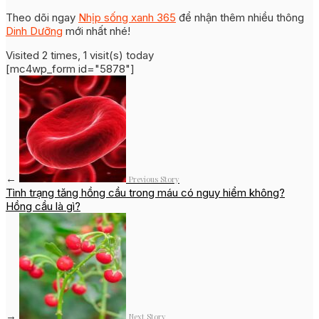
Theo dõi ngay
Nhịp sống xanh 365
để nhận thêm nhiều thông
Dinh Dưỡng
mới nhất nhé!
Visited 2 times, 1 visit(s) today
[mc4wp_form id="5878"]
←
Previous Story
Tình trạng tăng hồng cầu trong máu có nguy hiểm không?
Hồng cầu là gì?
→
Next Story