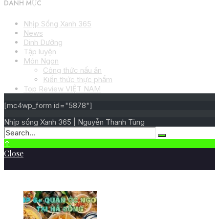
DANH MỤC
Nhịp Sống Xanh 365
News
Dinh Dưỡng
Tập luyện
Món Ngon
Công thức nấu ăn
Kiến thức thực phẩm
Top Review VIỆT NAM
[mc4wp_form id="5878"]
Nhịp sống Xanh 365 | Nguyễn Thanh Tùng
↑
Close
BÀI VIẾT MỚI NHẤT