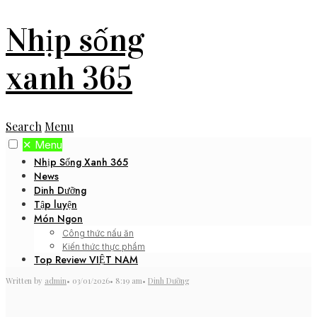
Nhịp sống
xanh 365
Search
Menu
✕
Menu
Nhịp Sống Xanh 365
News
Dinh Dưỡng
Tập luyện
Món Ngon
Công thức nấu ăn
Kiến thức thực phẩm
Top Review VIỆT NAM
Written by
admin
•
03/01/2026
•
8:19 am
•
Dinh Dưỡng